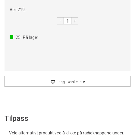
Veil.
219,-
-
+
25
På lager
Legg i ønskeliste
Tilpass
Velg alternativt produkt ved å klikke på radioknappene under.