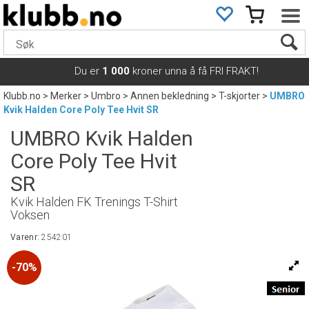
Du er
1 000
kroner unna å få FRI FRAKT!
Klubb.no
>
Merker
>
Umbro
>
Annen bekledning
>
T-skjorter
>
UMBRO
Kvik Halden Core Poly Tee Hvit SR
UMBRO Kvik Halden
Core Poly Tee Hvit
SR
Kvik Halden FK Trenings T-Shirt
Voksen
Varenr:
254201
70%