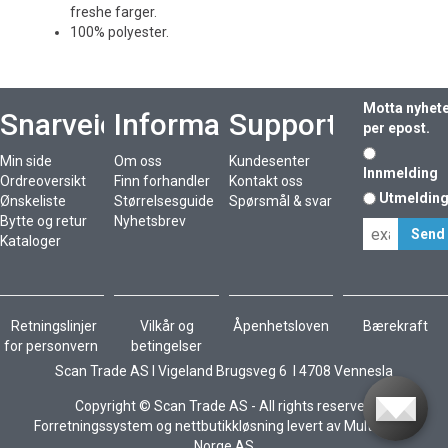
freshe farger.
100% polyester.
Motta nyhet
Snarveier
Informasjon
Support
per epost.
Min side
Om oss
Kundesenter
Innmelding
Ordreoversikt
Finn forhandler
Kontakt oss
Utmeldin
Ønskeliste
Størrelsesguide
Spørsmål & svar
Bytte og retur
Nyhetsbrev
Kataloger
Retningslinjer
Vilkår og
Åpenhetsloven
Bærekraft
for personvern
betingelser
Scan Trade AS I Vigeland Brugsveg 6 I 4708 Vennesla
Copyright © Scan Trade AS - All rights reserved
Forretningssystem
og
nettbutikkløsning
levert av
Multicase™
Norge AS