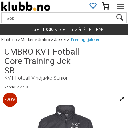
Du er
1 000
kroner unna å få FRI FRAKT!
Klubb.no
>
Merker
>
Umbro
>
Jakker
>
Treningsjakker
UMBRO KVT Fotball
Core Training Jck
SR
KVT Fotball Vindjakke Senior
Varenr:
272901
70%