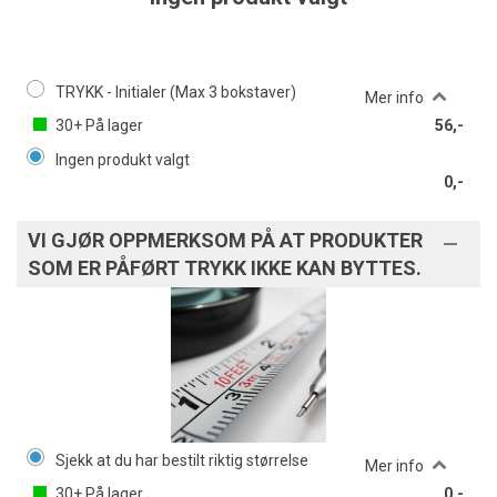
TRYKK - Initialer (Max 3 bokstaver)
Mer info
30+
På lager
56,-
Ingen produkt valgt
0,-
VI GJØR OPPMERKSOM PÅ AT PRODUKTER
SOM ER PÅFØRT TRYKK IKKE KAN BYTTES.
Sjekk at du har bestilt riktig størrelse
Mer info
30+
På lager
0,-