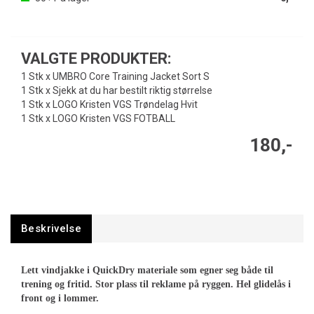
VALGTE PRODUKTER:
1 Stk x UMBRO Core Training Jacket Sort S
1 Stk x Sjekk at du har bestilt riktig størrelse
1 Stk x LOGO Kristen VGS Trøndelag Hvit
1 Stk x LOGO Kristen VGS FOTBALL
180,-
Beskrivelse
Lett vindjakke i QuickDry materiale som egner seg både til
trening og fritid. Stor plass til reklame på ryggen. Hel glidelås i
front og i lommer.