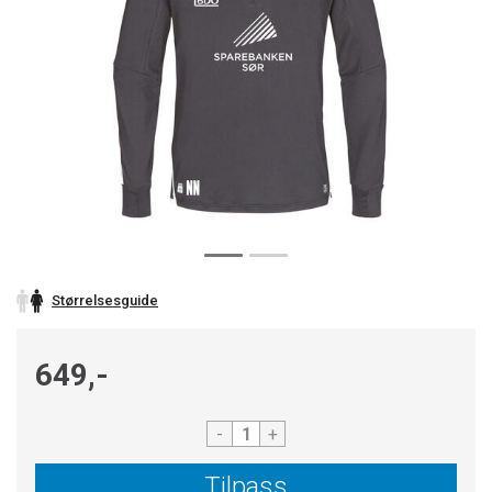
Størrelsesguide
649,-
-
+
Tilpass