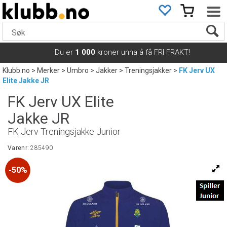
Du er
1 000
kroner unna å få FRI FRAKT!
Klubb.no
>
Merker
>
Umbro
>
Jakker
>
Treningsjakker
>
FK Jerv UX
Elite Jakke JR
FK Jerv UX Elite
Jakke JR
FK Jerv Treningsjakke Junior
Varenr:
285490
50%