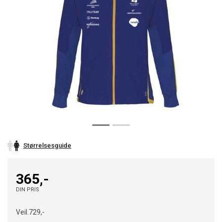
Størrelsesguide
365,-
DIN PRIS
Veil.
729,-