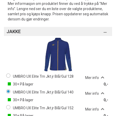
Mer informasjon om produktet finner du ved å trykke på "Mer
info". Lengre ned ser du en liste over de valgte produktene,
samlet pris og kjøps knapp. Prisen oppdaterer seg automatisk
dersom du gjør endringer.
JAKKE
UMBRO UX Elite Trn Jkt jr Blå/Gul 128
Mer info
30+
På lager
0,-
UMBRO UX Elite Trn Jkt jr Blå/Gul 140
Mer info
30+
På lager
0,-
UMBRO UX Elite Trn Jkt jr Blå/Gul 152
Mer info
30+
På lager
0,-