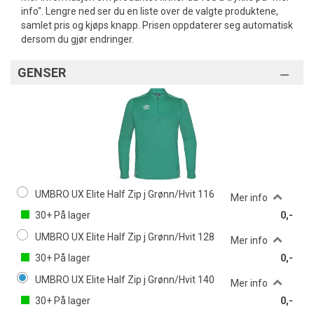
info". Lengre ned ser du en liste over de valgte produktene,
samlet pris og kjøps knapp. Prisen oppdaterer seg automatisk
dersom du gjør endringer.
GENSER
UMBRO UX Elite Half Zip j Grønn/Hvit 116
Mer info
30+
På lager
0,-
UMBRO UX Elite Half Zip j Grønn/Hvit 128
Mer info
30+
På lager
0,-
UMBRO UX Elite Half Zip j Grønn/Hvit 140
Mer info
30+
På lager
0,-