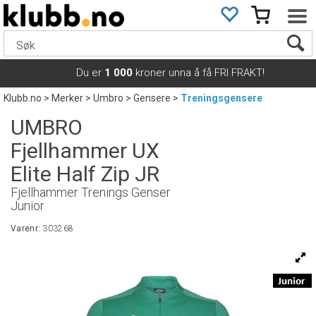
Du er
1 000
kroner unna å få FRI FRAKT!
Klubb.no
>
Merker
>
Umbro
>
Gensere
>
Treningsgensere
UMBRO
Fjellhammer UX
Elite Half Zip JR
Fjellhammer Trenings Genser
Junior
Varenr:
303268