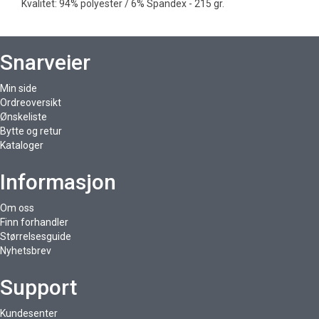
Kvalitet: 94% polyester / 6% Spandex - 215 gr.
Snarveier
Min side
Ordreoversikt
Ønskeliste
Bytte og retur
Kataloger
Informasjon
Om oss
Finn forhandler
Størrelsesguide
Nyhetsbrev
Support
Kundesenter