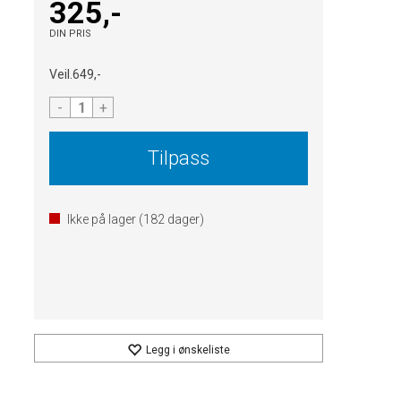
325,-
DIN PRIS
Veil.
649,-
-
+
Tilpass
Ikke på lager (
182
dager)
Legg i ønskeliste