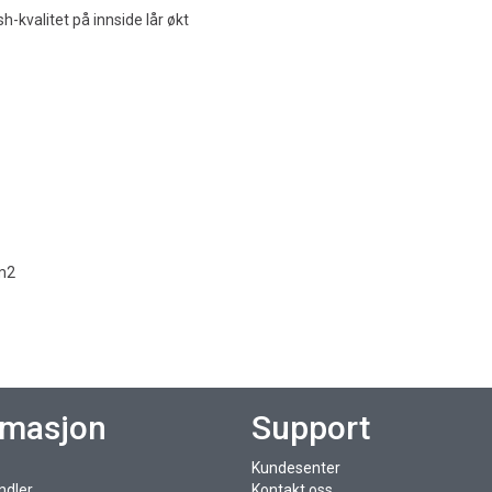
kvalitet på innside lår økt
gm2
rmasjon
Support
Kundesenter
ndler
Kontakt oss