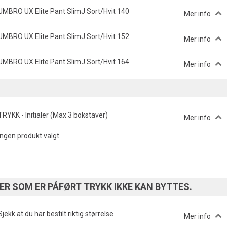
UMBRO UX Elite Pant SlimJ Sort/Hvit 140
Mer info
UMBRO UX Elite Pant SlimJ Sort/Hvit 152
Mer info
UMBRO UX Elite Pant SlimJ Sort/Hvit 164
Mer info
TRYKK - Initialer (Max 3 bokstaver)
Mer info
Ingen produkt valgt
R SOM ER PÅFØRT TRYKK IKKE KAN BYTTES.
Sjekk at du har bestilt riktig størrelse
Mer info