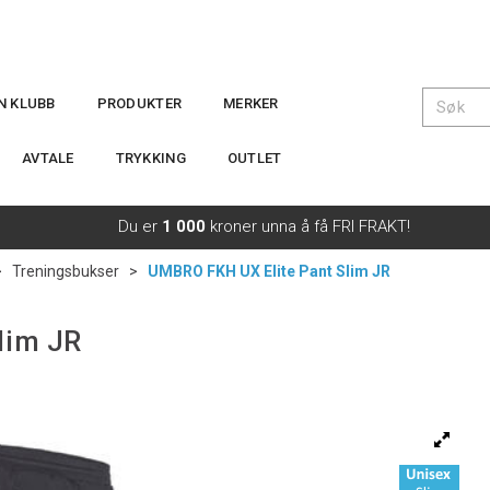
IN KLUBB
PRODUKTER
MERKER
AVTALE
TRYKKING
OUTLET
Du er
1 000
kroner unna å få FRI FRAKT!
>
Treningsbukser
>
UMBRO FKH UX Elite Pant Slim JR
lim JR