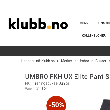
MENY
FINN D
KOLLEKSJONER
Her er du nå:
Klubb.no
>
Merker
>
Umbro
>
Bukser
UMBRO FKH UX Elite Pant S
FKH Treningsbukse Junior
Varenr:
314364
50%