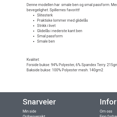
Denne modellen har smale ben og smal passform. Mesh-
bevegelighet. Spillernes favoritt!
Slitesterk
Praktiske lommer med glidelås
Strikk i livet
Glidelås i nederste kant ben
Smal passform
Smale ben
Kvalitet:
Forside bukse: 94% Polyester, 6% Spandex Terry. 215
Bakside bukse: 100% Polyester mesh. 140gm2
Snarveier
Info
Min side
Om oss
Ordreoversikt
Finn forha