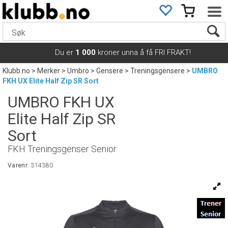
Du er
1 000
kroner unna å få FRI FRAKT!
Klubb.no
>
Merker
>
Umbro
>
Gensere
>
Treningsgensere
>
UMBRO
FKH UX Elite Half Zip SR Sort
UMBRO FKH UX
Elite Half Zip SR
Sort
FKH Treningsgenser Senior
Varenr:
314380