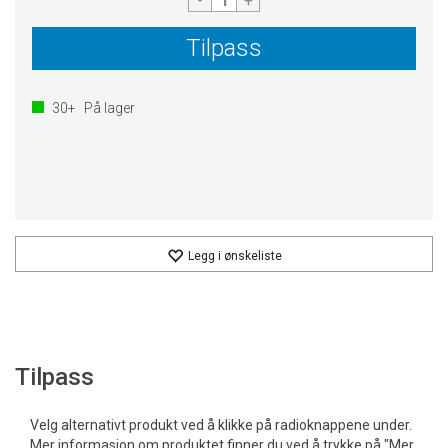
-
+
Tilpass
30+
På lager
Legg i ønskeliste
Tilpass
Velg alternativt produkt ved å klikke på radioknappene under.
Mer informasjon om produktet finner du ved å trykke på "Mer