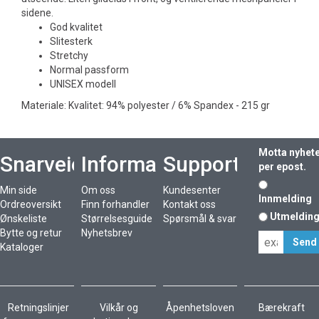
sidene.
God kvalitet
Slitesterk
Stretchy
Normal passform
UNISEX modell
Materiale: Kvalitet: 94% polyester / 6% Spandex - 215 gr
Motta nyhet
Snarveier
Informasjon
Support
per epost.
Min side
Om oss
Kundesenter
Innmelding
Ordreoversikt
Finn forhandler
Kontakt oss
Utmeldin
Ønskeliste
Størrelsesguide
Spørsmål & svar
Bytte og retur
Nyhetsbrev
Kataloger
Retningslinjer
Vilkår og
Åpenhetsloven
Bærekraft