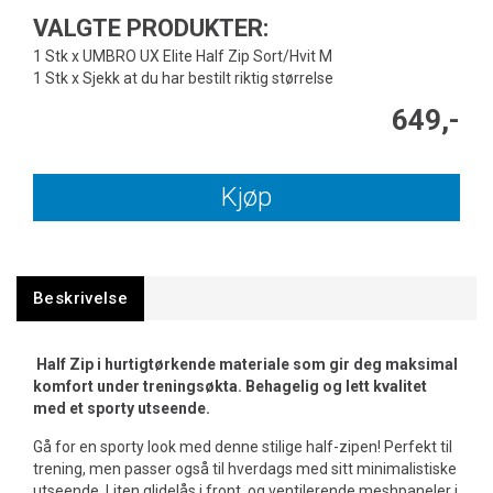
VALGTE PRODUKTER:
1 Stk x UMBRO UX Elite Half Zip Sort/Hvit M
1 Stk x Sjekk at du har bestilt riktig størrelse
649,-
Kjøp
Beskrivelse
Half Zip i hurtigtørkende materiale som gir deg maksimal
komfort under treningsøkta. Behagelig og lett kvalitet
med et sporty utseende.
Gå for en sporty look med denne stilige half-zipen! Perfekt til
trening, men passer også til hverdags med sitt minimalistiske
utseende. Liten glidelås i front, og ventilerende meshpaneler i