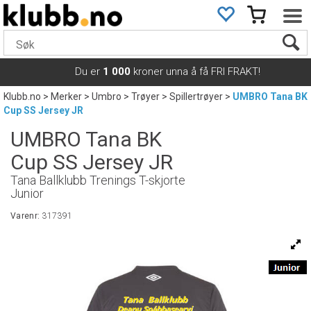
Du er
1 000
kroner unna å få FRI FRAKT!
Klubb.no
>
Merker
>
Umbro
>
Trøyer
>
Spillertrøyer
>
UMBRO Tana BK
Cup SS Jersey JR
UMBRO Tana BK
Cup SS Jersey JR
Tana Ballklubb Trenings T-skjorte
Junior
Varenr:
317391