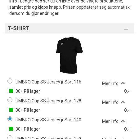
info". Lengre ned ser du en liste over de valgte produktene,
samlet pris og kjøps knapp. Prisen oppdaterer seg automatisk
dersom du gjør endringer.
T-SHIRT
UMBRO Cup SS Jersey jr Sort 116
Mer info
30+
På lager
0,-
UMBRO Cup SS Jersey jr Sort 128
Mer info
30+
På lager
0,-
UMBRO Cup SS Jersey jr Sort 140
Mer info
30+
På lager
0,-
UMBRO Cup SS Jersey jr Sort 152