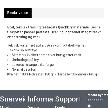
Beskrivelse
God, teknisk training tee laget i QuickDry materiale. Denne
t-skjorten passer perfekt til trening, og tørker meget raskt
etter trening og vask.
Teknisk kortarmet spillertrøye i komfortabel kvalitet
Teknisk spillertrøye.
Slitesterk kvalitet som tørker hurtig etter vask.
Umbrologo på bryst
Leveres i mange ulike farger
Normal passform
Kvalitet: 100% Polyester 130 gr - (farge hvit kommer i 140 gr)
Motta nyhet
Snarveier
Informasjon
Support
per epost.
Min side
Om oss
Kundesenter