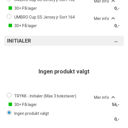
Mer info
30+
På lager
0,-
UMBRO Cup SS Jersey jr Sort 164
Mer info
30+
På lager
0,-
INITIALER
Ingen produkt valgt
TRYKK - Initialer (Max 3 bokstaver)
Mer info
30+
På lager
56,-
Ingen produkt valgt
0,-