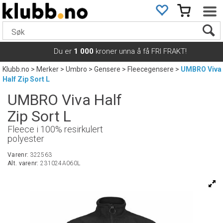
Du er
1 000
kroner unna å få FRI FRAKT!
Klubb.no
>
Merker
>
Umbro
>
Gensere
>
Fleecegensere
>
UMBRO Viva
Half Zip Sort L
UMBRO Viva Half
Zip Sort L
Fleece i 100% resirkulert
polyester
Varenr:
322563
Alt. varenr:
231024A060L