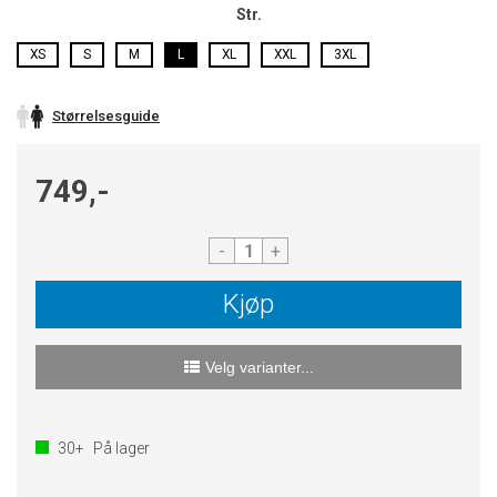
Str.
XS
S
M
L
XL
XXL
3XL
Størrelsesguide
749,-
-
+
Kjøp
Velg varianter...
30+
På lager