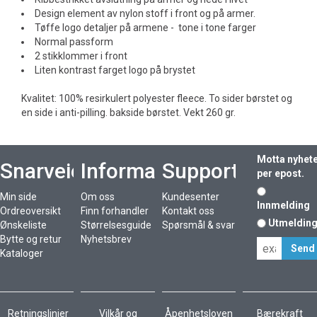
Design element av nylon stoff i front og på armer.
Tøffe logo detaljer på armene - tone i tone farger
Normal passform
2 stikklommer i front
Liten kontrast farget logo på brystet
Kvalitet: 100% resirkulert polyester fleece. To sider børstet og
en side i anti-pilling. bakside børstet. Vekt 260 gr.
Motta nyhet
Snarveier
Informasjon
Support
per epost.
Min side
Om oss
Kundesenter
Innmelding
Ordreoversikt
Finn forhandler
Kontakt oss
Utmeldin
Ønskeliste
Størrelsesguide
Spørsmål & svar
Bytte og retur
Nyhetsbrev
Kataloger
Retningslinjer
Vilkår og
Åpenhetsloven
Bærekraft