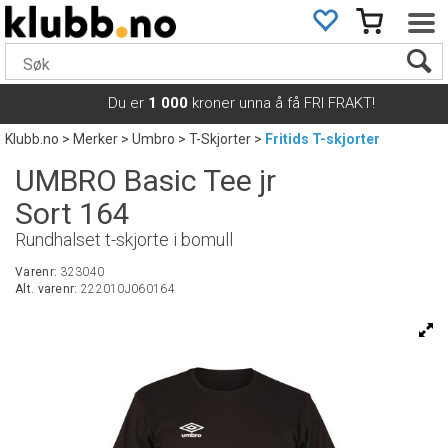
Du er
1 000
kroner unna å få FRI FRAKT!
Klubb.no
>
Merker
>
Umbro
>
T-Skjorter
>
Fritids T-skjorter
UMBRO Basic Tee jr
Sort 164
Rundhalset t-skjorte i bomull
Varenr:
323040
Alt. varenr:
222010J060164