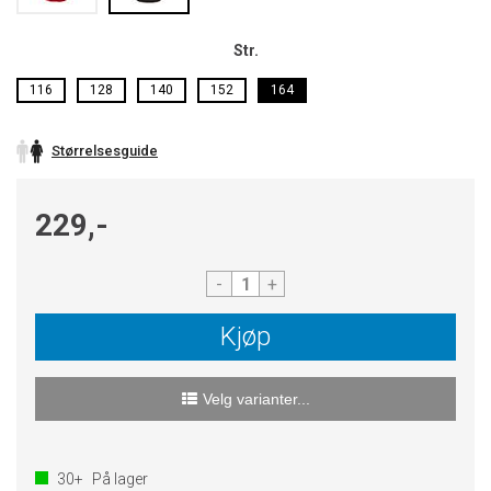
Str.
116
128
140
152
164
Størrelsesguide
229,-
-
+
Kjøp
Velg varianter...
30+
På lager