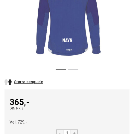
Størrelsesguide
365,-
DIN PRIS
Veil.
729,-
-
+