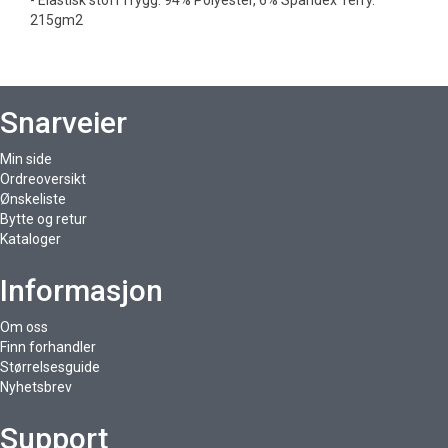
- Elastisk stoff i rygg: 94% Polyester, 6% Spandex Terry.
215gm2
Snarveier
Min side
Ordreoversikt
Ønskeliste
Bytte og retur
Kataloger
Informasjon
Om oss
Finn forhandler
Størrelsesguide
Nyhetsbrev
Support