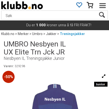
Du er
1 000
kroner unna å få FRI FRAKT!
Klubb.no
>
Merker
>
Umbro
>
Jakker
>
Treningsjakker
UMBRO Nesbyen IL
UX Elite Trn Jck JR
Nesbyen IL Treningsjakke Junior
Varenr:
329298
50%