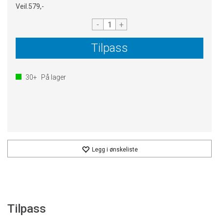
Veil.
579,-
-
+
Tilpass
30+
På lager
Legg i ønskeliste
Tilpass