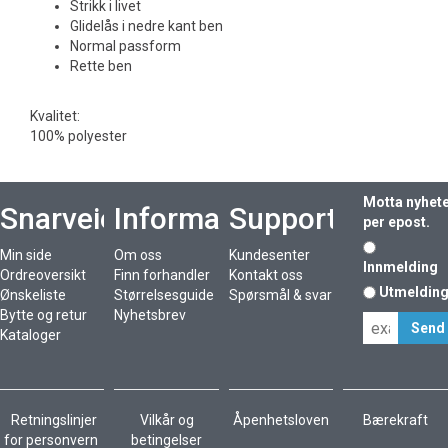
Strikk i livet
Glidelås i nedre kant ben
Normal passform
Rette ben
Kvalitet:
100% polyester
Motta nyhet
Snarveier
Informasjon
Support
per epost.
Min side
Om oss
Kundesenter
Innmelding
Ordreoversikt
Finn forhandler
Kontakt oss
Utmeldin
Ønskeliste
Størrelsesguide
Spørsmål & svar
Bytte og retur
Nyhetsbrev
Kataloger
Retningslinjer
Vilkår og
Åpenhetsloven
Bærekraft
for personvern
betingelser