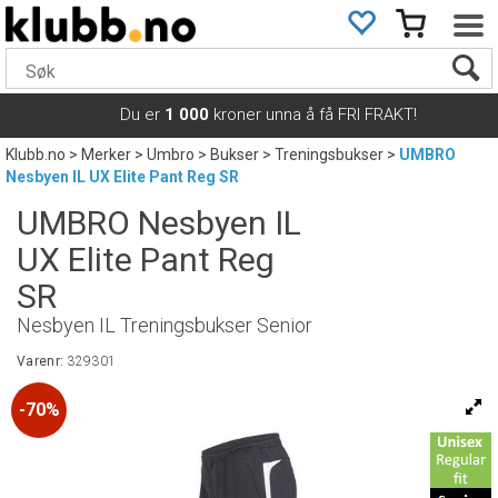
Du er
1 000
kroner unna å få FRI FRAKT!
Klubb.no
>
Merker
>
Umbro
>
Bukser
>
Treningsbukser
>
UMBRO
Nesbyen IL UX Elite Pant Reg SR
UMBRO Nesbyen IL
UX Elite Pant Reg
SR
Nesbyen IL Treningsbukser Senior
Varenr:
329301
70%