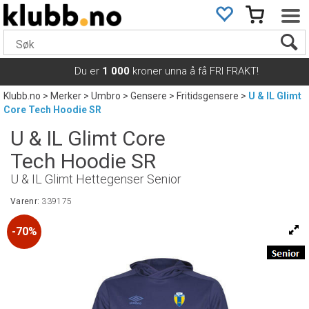
Du er
1 000
kroner unna å få FRI FRAKT!
Klubb.no
>
Merker
>
Umbro
>
Gensere
>
Fritidsgensere
>
U & IL Glimt
Core Tech Hoodie SR
U & IL Glimt Core
Tech Hoodie SR
U & IL Glimt Hettegenser Senior
Varenr:
339175
70%