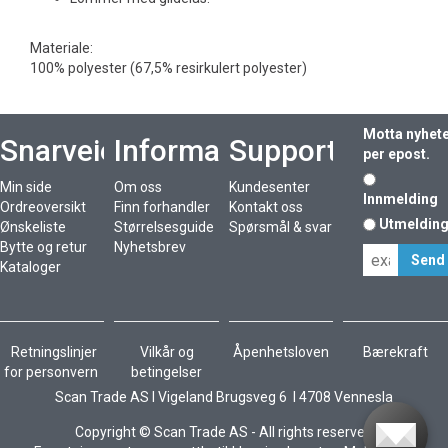
Materiale:
100% polyester (67,5% resirkulert polyester)
Motta nyhet
Snarveier
Informasjon
Support
per epost.
Min side
Om oss
Kundesenter
Innmelding
Ordreoversikt
Finn forhandler
Kontakt oss
Utmeldin
Ønskeliste
Størrelsesguide
Spørsmål & svar
Bytte og retur
Nyhetsbrev
Kataloger
Retningslinjer
Vilkår og
Åpenhetsloven
Bærekraft
for personvern
betingelser
Scan Trade AS I Vigeland Brugsveg 6 I 4708 Vennesla
Copyright © Scan Trade AS - All rights reserved