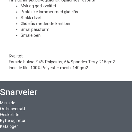
innside lår økt bevegelighet. Spillernes favoritt!
Myk og god kvalitet
Praktiske lommer med glidelås
Strikk i livet
Glidelås i nederste kant ben
Smal passform
Smale ben
Kvalitet:
Forside bukse: 94% Polyester, 6% Spandex Terry. 215gm2
Innside lår: 100% Polyester mesh. 140gm2
Snarveier
Min side
Ordreoversikt
Ønskeliste
Bytte og retur
Kataloger