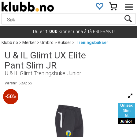
Du er
1 000
kroner unna å få FRI FRAKT!
Klubb.no
>
Merker
>
Umbro
>
Bukser
>
Treningsbukser
U & IL Glimt UX Elite
Pant Slim JR
U & IL Glimt Treningsbuke Junior
Varenr:
339266
50%