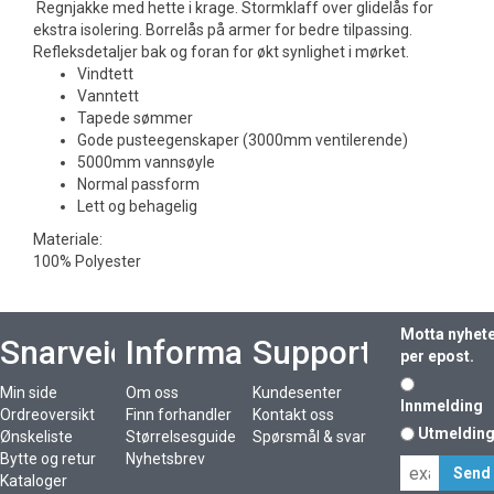
Regnjakke med hette i krage. Stormklaff over glidelås for
ekstra isolering. Borrelås på armer for bedre tilpassing.
Refleksdetaljer bak og foran for økt synlighet i mørket.
Vindtett
Vanntett
Tapede sømmer
Gode pusteegenskaper (3000mm ventilerende)
5000mm vannsøyle
Normal passform
Lett og behagelig
Materiale:
100% Polyester
Motta nyhet
Snarveier
Informasjon
Support
per epost.
Min side
Om oss
Kundesenter
Innmelding
Ordreoversikt
Finn forhandler
Kontakt oss
Utmeldin
Ønskeliste
Størrelsesguide
Spørsmål & svar
Bytte og retur
Nyhetsbrev
Kataloger