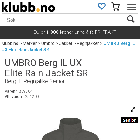
Du er
1 000
kroner unna å få FRI FRAKT!
Klubb.no
>
Merker
>
Umbro
>
Jakker
>
Regnjakker
>
UMBRO Berg IL
UX Elite Rain Jacket SR
UMBRO Berg IL UX
Elite Rain Jacket SR
Berg IL Regnjakke Senior
Varenr:
339804
Alt. varenr:
251200