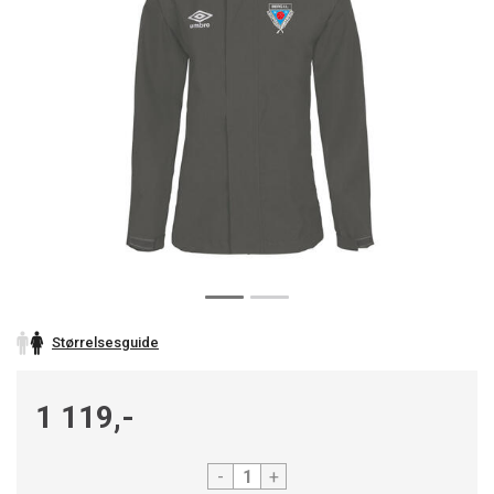
Størrelsesguide
1 119,-
-
+