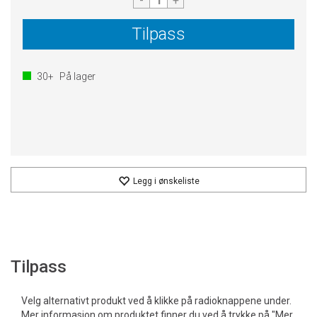
-
+
Tilpass
30+
På lager
Legg i ønskeliste
Tilpass
Velg alternativt produkt ved å klikke på radioknappene under.
Mer informasjon om produktet finner du ved å trykke på "Mer