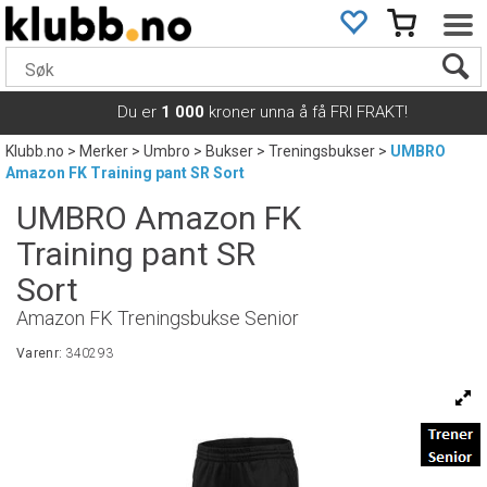
Du er
1 000
kroner unna å få FRI FRAKT!
Klubb.no
>
Merker
>
Umbro
>
Bukser
>
Treningsbukser
>
UMBRO
Amazon FK Training pant SR Sort
UMBRO Amazon FK
Training pant SR
Sort
Amazon FK Treningsbukse Senior
Varenr:
340293