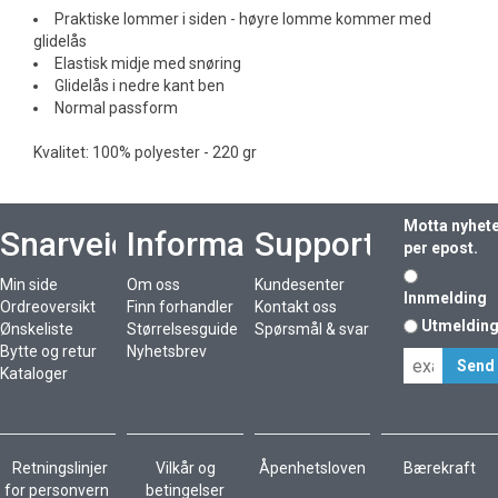
Praktiske lommer i siden - høyre lomme kommer med
glidelås
Elastisk midje med snøring
Glidelås i nedre kant ben
Normal passform
Kvalitet: 100% polyester - 220 gr
Motta nyhet
Snarveier
Informasjon
Support
per epost.
Min side
Om oss
Kundesenter
Innmelding
Ordreoversikt
Finn forhandler
Kontakt oss
Utmeldin
Ønskeliste
Størrelsesguide
Spørsmål & svar
Bytte og retur
Nyhetsbrev
Kataloger
Retningslinjer
Vilkår og
Åpenhetsloven
Bærekraft
for personvern
betingelser