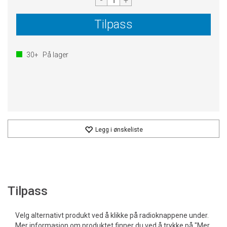
-
+
Tilpass
30+
På lager
Legg i ønskeliste
Tilpass
Velg alternativt produkt ved å klikke på radioknappene under.
Mer informasjon om produktet finner du ved å trykke på "Mer