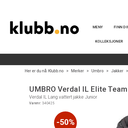
MENY
FINN D
KOLLEKSJONER
Her er du nå:
Klubb.no
>
Merker
>
Umbro
>
Jakker
UMBRO Verdal IL Elite Team
Verdal IL Lang vattert jakke Junior
Varenr:
340425
50%