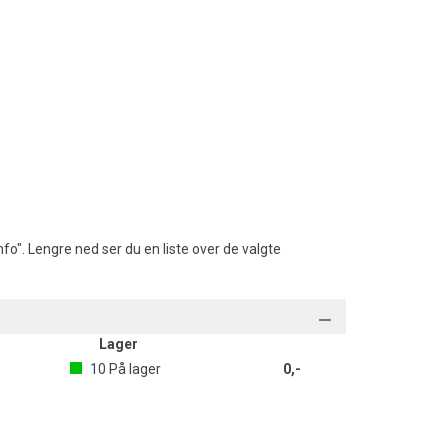
fo". Lengre ned ser du en liste over de valgte
Lager
10
På lager
0,-