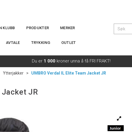
IN KLUBB
PRODUKTER
MERKER
AVTALE
TRYKKING
OUTLET
Du er
1 000
kroner unna å få FRI FRAKT!
>
Ytterjakker
>
UMBRO Verdal IL Elite Team Jacket JR
 Jacket JR