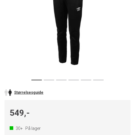
Størrelsesguide
549,-
30+
På lager