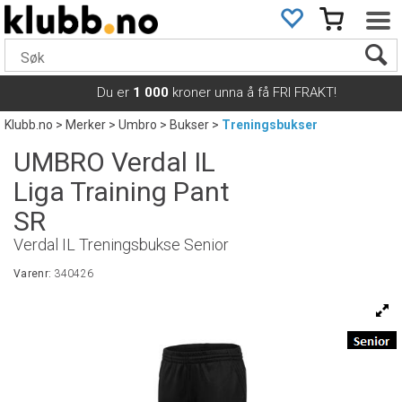
Du er
1 000
kroner unna å få FRI FRAKT!
Klubb.no
>
Merker
>
Umbro
>
Bukser
>
Treningsbukser
UMBRO Verdal IL
Liga Training Pant
SR
Verdal IL Treningsbukse Senior
Varenr:
340426