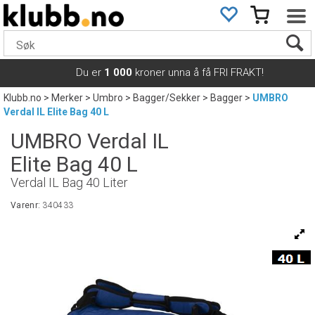
Du er
1 000
kroner unna å få FRI FRAKT!
Klubb.no
>
Merker
>
Umbro
>
Bagger/Sekker
>
Bagger
>
UMBRO
Verdal IL Elite Bag 40 L
UMBRO Verdal IL
Elite Bag 40 L
Verdal IL Bag 40 Liter
Varenr:
340433