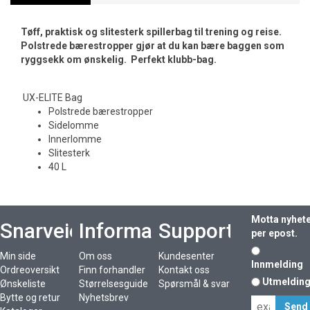
Tøff, praktisk og slitesterk spillerbag til trening og reise.
Polstrede bærestropper gjør at du kan bære baggen som
ryggsekk om ønskelig. Perfekt klubb-bag.
UX-ELITE Bag
Polstrede bærestropper
Sidelomme
Innerlomme
Slitesterk
40 L
Motta nyhet
Snarveier
Informasjon
Support
per epost.
Min side
Om oss
Kundesenter
Innmelding
Ordreoversikt
Finn forhandler
Kontakt oss
Utmeldin
Ønskeliste
Størrelsesguide
Spørsmål & svar
Bytte og retur
Nyhetsbrev