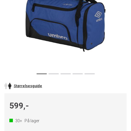
Størrelsesguide
599,-
30+
På lager