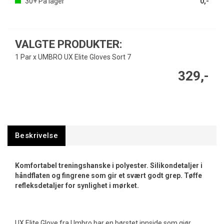
30+
På lager
0,-
VALGTE PRODUKTER:
1 Par x UMBRO UX Elite Gloves Sort 7
329,-
Beskrivelse
Komfortabel treningshanske i polyester. Silikondetaljer i
håndflaten og fingrene som gir et svært godt grep. Tøffe
refleksdetaljer for synlighet i mørket.
UX Elite Glove fra Umbro har en børstet innside som gjør