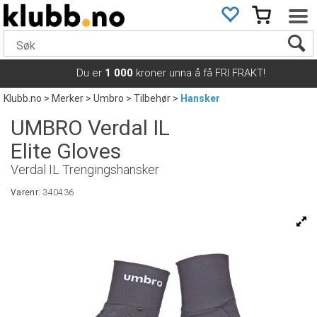
Du er
1 000
kroner unna å få FRI FRAKT!
Klubb.no
>
Merker
>
Umbro
>
Tilbehør
>
Hansker
UMBRO Verdal IL
Elite Gloves
Verdal IL Trengingshansker
Varenr:
340436