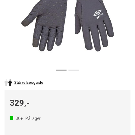
Størrelsesguide
329,-
30+
På lager