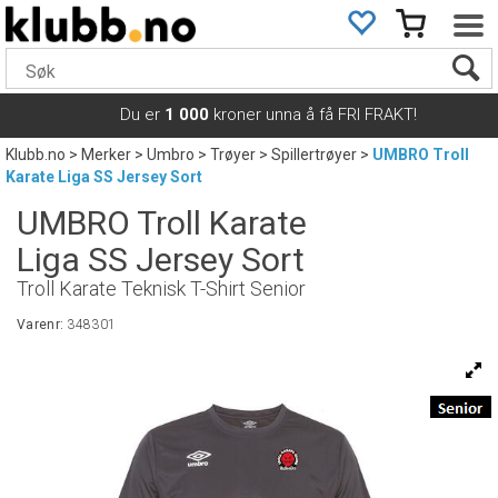
Du er
1 000
kroner unna å få FRI FRAKT!
Klubb.no
>
Merker
>
Umbro
>
Trøyer
>
Spillertrøyer
>
UMBRO Troll
Karate Liga SS Jersey Sort
UMBRO Troll Karate
Liga SS Jersey Sort
Troll Karate Teknisk T-Shirt Senior
Varenr:
348301