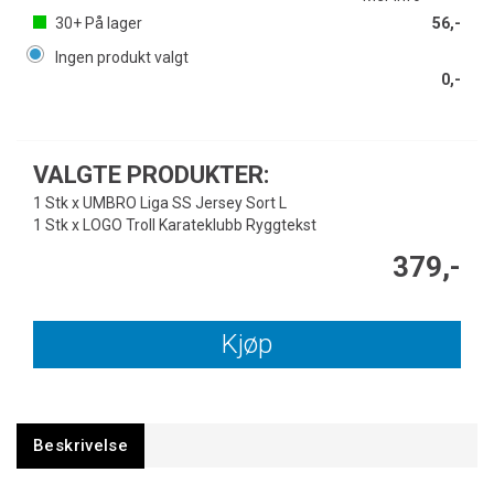
30+
På lager
56,-
Ingen produkt valgt
0,-
VALGTE PRODUKTER:
1 Stk x UMBRO Liga SS Jersey Sort L
1 Stk x LOGO Troll Karateklubb Ryggtekst
379,-
Kjøp
Beskrivelse