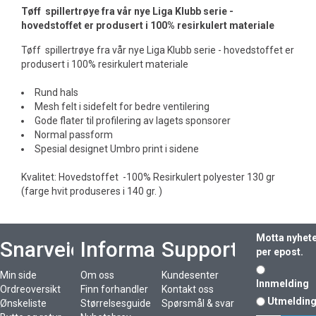
Tøff spillertrøye fra vår nye Liga Klubb serie -
hovedstoffet er produsert i 100% resirkulert materiale
Tøff spillertrøye fra vår nye Liga Klubb serie - hovedstoffet er
produsert i 100% resirkulert materiale
Rund hals
Mesh felt i sidefelt for bedre ventilering
Gode flater til profilering av lagets sponsorer
Normal passform
Spesial designet Umbro print i sidene
Kvalitet: Hovedstoffet -100% Resirkulert polyester 130 gr
(farge hvit produseres i 140 gr. )
Motta nyhet
Snarveier
Informasjon
Support
per epost.
Min side
Om oss
Kundesenter
Innmelding
Ordreoversikt
Finn forhandler
Kontakt oss
Utmeldin
Ønskeliste
Størrelsesguide
Spørsmål & svar