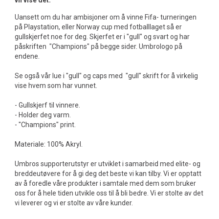
vil vise det.
Uansett om du har ambisjoner om å vinne Fifa- turneringen
på Playstation, eller Norway cup med fotballlaget så er
gullskjerfet noe for deg. Skjerfet er i "gull" og svart og har
påskriften "Champions" på begge sider. Umbrologo på
endene.
Se også vår lue i "gull" og caps med "gull" skrift for å virkelig
vise hvem som har vunnet.
- Gullskjerf til vinnere.
- Holder deg varm.
- "Champions" print.
Materiale: 100% Akryl.
Umbros supporterutstyr er utviklet i samarbeid med elite- og
breddeutøvere for å gi deg det beste vi kan tilby. Vi er opptatt
av å foredle våre produkter i samtale med dem som bruker
oss for å hele tiden utvikle oss til å bli bedre. Vi er stolte av det
vi leverer og vi er stolte av våre kunder.