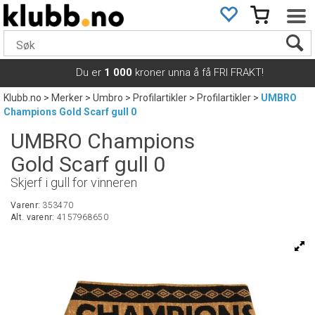
Du er
1 000
kroner unna å få FRI FRAKT!
Klubb.no
>
Merker
>
Umbro
>
Profilartikler
>
Profilartikler
>
UMBRO
Champions Gold Scarf gull 0
UMBRO Champions
Gold Scarf gull 0
Skjerf i gull for vinneren
Varenr:
353470
Alt. varenr:
4157968650