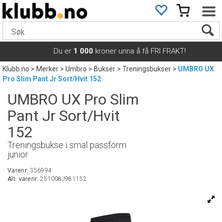
Du er
1 000
kroner unna å få FRI FRAKT!
Klubb.no
>
Merker
>
Umbro
>
Bukser
>
Treningsbukser
>
UMBRO UX
Pro Slim Pant Jr Sort/Hvit 152
UMBRO UX Pro Slim
Pant Jr Sort/Hvit
152
Treningsbukse i smal passform
junior
Varenr:
356994
Alt. varenr:
251008J981152