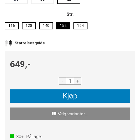
Str.
116
128
140
152
164
Størrelsesguide
649,-
-
+
Kjøp
Velg varianter...
30+
På lager