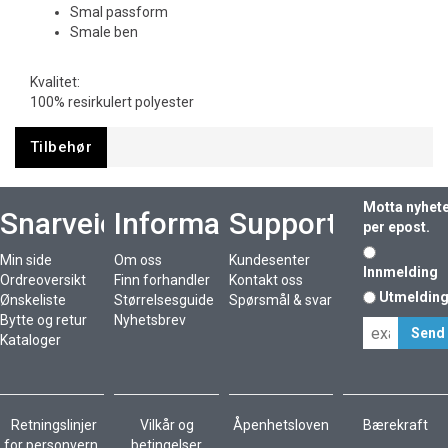
Smal passform
Smale ben
Kvalitet:
100% resirkulert polyester
Tilbehør
Motta nyhet
Snarveier
Informasjon
Support
per epost.
Min side
Om oss
Kundesenter
Innmelding
Ordreoversikt
Finn forhandler
Kontakt oss
Utmeldin
Ønskeliste
Størrelsesguide
Spørsmål & svar
Bytte og retur
Nyhetsbrev
Kataloger
Retningslinjer
Vilkår og
Åpenhetsloven
Bærekraft
for personvern
betingelser