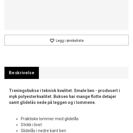
Legg i ønskeliste
Beskrivelse
Treningsbukse i teknisk kvalitet. Smale ben - produsert i
myk polyesterkvalitet. Buksen har mange flotte detajer
samt glidelås nede på leggen og i lommene.
Praktiske lommer med glidelås
Strikk i livet
Glidelås i nedre kant ben