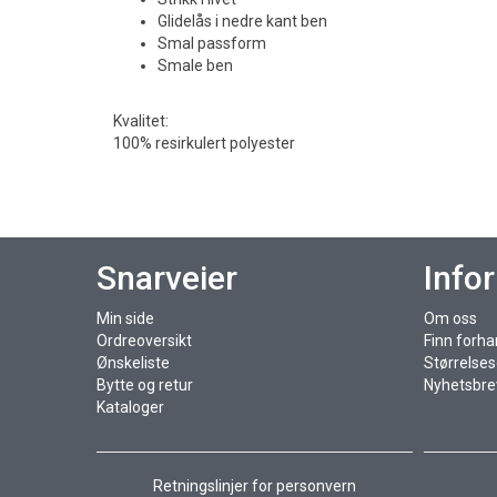
Glidelås i nedre kant ben
Smal passform
Smale ben
Kvalitet:
100% resirkulert polyester
Snarveier
Info
Min side
Om oss
Ordreoversikt
Finn forha
Ønskeliste
Størrelse
Bytte og retur
Nyhetsbre
Kataloger
Retningslinjer for personvern