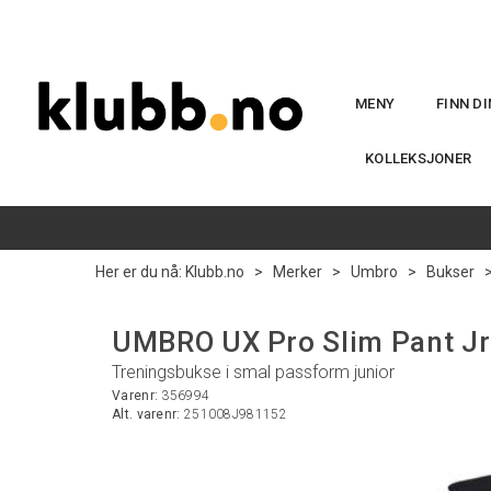
MENY
FINN D
KOLLEKSJONER
Her er du nå:
Klubb.no
>
Merker
>
Umbro
>
Bukser
UMBRO UX Pro Slim Pant Jr
Treningsbukse i smal passform junior
Varenr:
356994
Alt. varenr:
251008J981152