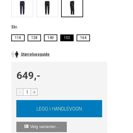
Str.
116
128
140
152
164
Størrelsesguide
649,-
-
+
Velg varianter...