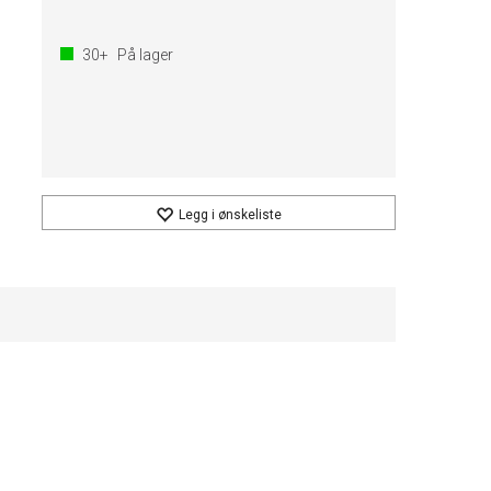
30+
På lager
Legg i ønskeliste