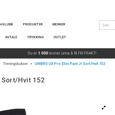
IN KLUBB
PRODUKTER
MERKER
AVTALE
TRYKKING
OUTLET
Du er
1 000
kroner unna å få FRI FRAKT!
>
Treningsbukser
>
UMBRO UX Pro Slim Pant Jr Sort/Hvit 152
 Sort/Hvit 152