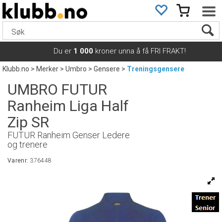
Du er
1 000
kroner unna å få FRI FRAKT!
Klubb.no
>
Merker
>
Umbro
>
Gensere
>
Treningsgensere
UMBRO FUTUR
Ranheim Liga Half
Zip SR
FUTUR Ranheim Genser Ledere
og trenere
Varenr:
376448