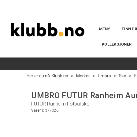
MENY
FINN D
KOLLEKSJONER
Her er du nå:
Klubb.no
>
Merker
>
Umbro
>
Sko
>
F
UMBRO FUTUR Ranheim Auro
FUTUR Ranheim Fotballsko
Varenr:
377026