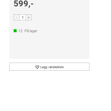
599,-
-
+
12
På lager
Legg i ønskeliste