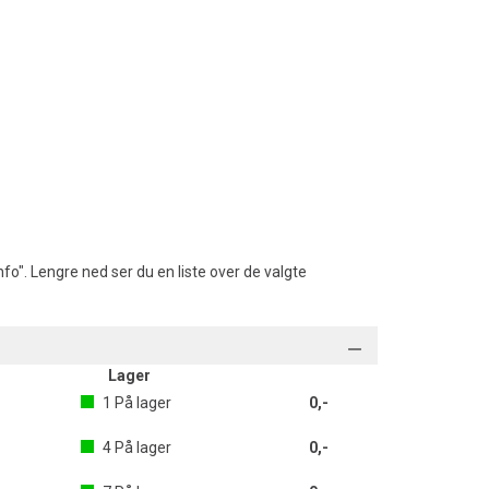
fo". Lengre ned ser du en liste over de valgte
Lager
1
På lager
0,-
4
På lager
0,-