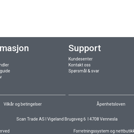
rmasjon
Support
Kundesenter
ndler
Kontakt oss
sguide
Spørsmål & svar
v
Vilkår og betingelser
Åpenhetsloven
Scan Trade AS I Vigeland Brugsveg 6 I 4708 Vennesla
served
Forretningssystem
og
nettbutik