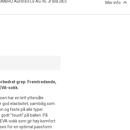
UMBRO Aurora II Lo AG VE Jr Blå 28,5
Mer info
forbedret grep. Fremtredende,
EVA-sokk.
oen har en lett yttersåle
 god elastisitet, samtidig som
on og feste på alle typer
 godt ”touch” på ballen. På
 EVA-sokk som gir høy komfort
sses for en optimal passform.