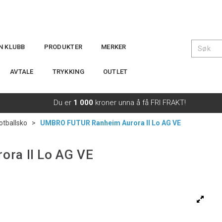
IN KLUBB
PRODUKTER
MERKER
AVTALE
TRYKKING
OUTLET
Du er
1 000
kroner unna å få FRI FRAKT!
otballsko
>
UMBRO FUTUR Ranheim Aurora II Lo AG VE
ra II Lo AG VE