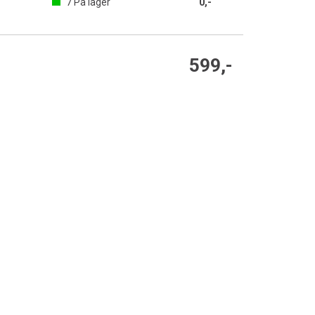
7
På lager
0,-
599,-