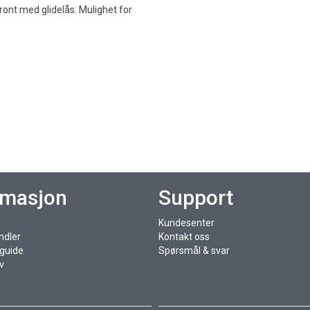
ront med glidelås. Mulighet for
rmasjon
Support
Kundesenter
ndler
Kontakt oss
sguide
Spørsmål & svar
v