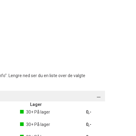
fo". Lengre ned ser du en liste over de valgte
Lager
30+
På lager
0,-
30+
På lager
0,-