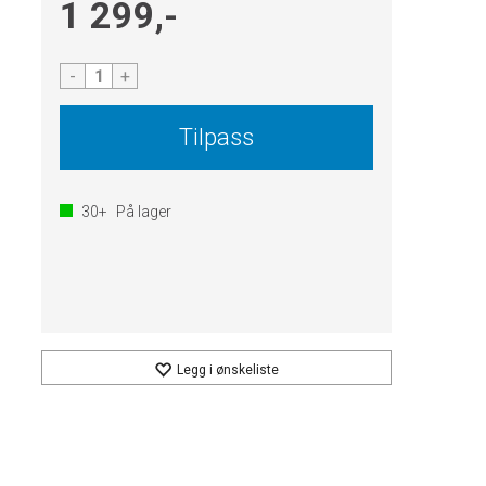
1 299,-
-
+
Tilpass
30+
På lager
Legg i ønskeliste