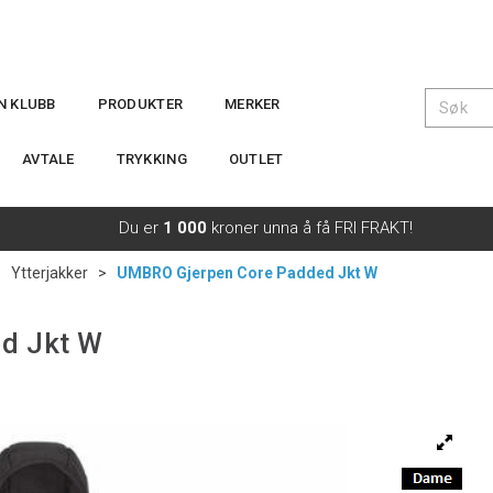
IN KLUBB
PRODUKTER
MERKER
AVTALE
TRYKKING
OUTLET
Du er
1 000
kroner unna å få FRI FRAKT!
>
Ytterjakker
>
UMBRO Gjerpen Core Padded Jkt W
d Jkt W