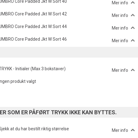
UMBRO Core Padded Jkt W Sort 40
Mer info
UMBRO Core Padded Jkt W Sort 42
Mer info
UMBRO Core Padded Jkt W Sort 44
Mer info
UMBRO Core Padded Jkt W Sort 46
Mer info
TRYKK - Initialer (Max 3 bokstaver)
Mer info
Ingen produkt valgt
R SOM ER PÅFØRT TRYKK IKKE KAN BYTTES.
Sjekk at du har bestilt riktig størrelse
Mer info