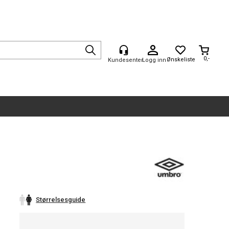
0,-
Logg inn
Størrelsesguide