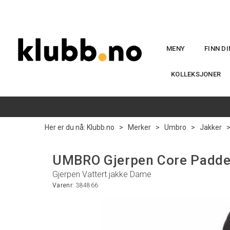
MENY
FINN D
KOLLEKSJONER
Her er du nå:
Klubb.no
>
Merker
>
Umbro
>
Jakker
UMBRO Gjerpen Core Padde
Gjerpen Vattert jakke Dame
Varenr:
384866