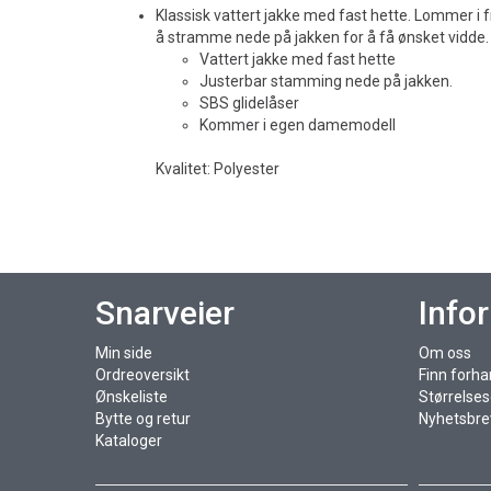
Klassisk vattert jakke med fast hette. Lommer i f
å stramme nede på jakken for å få ønsket vidde.
Vattert jakke med fast hette
Justerbar stamming nede på jakken.
SBS glidelåser
Kommer i egen damemodell
Kvalitet: Polyester
Snarveier
Info
Min side
Om oss
Ordreoversikt
Finn forha
Ønskeliste
Størrelse
Bytte og retur
Nyhetsbre
Kataloger