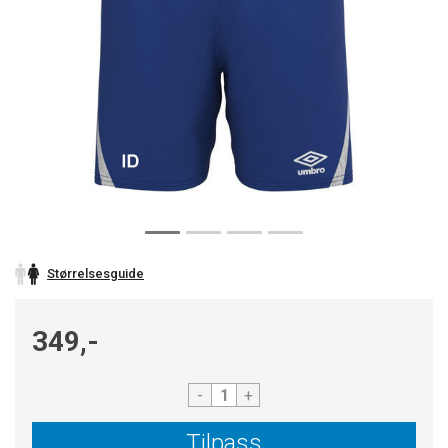
Størrelsesguide
349,-
-
+
Tilpass