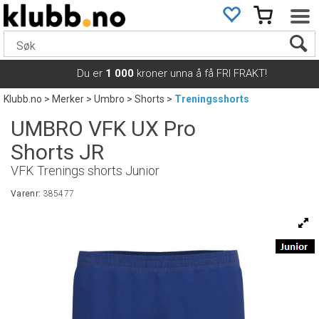
Du er
1 000
kroner unna å få FRI FRAKT!
Klubb.no
>
Merker
>
Umbro
>
Shorts
>
Treningsshorts
UMBRO VFK UX Pro
Shorts JR
VFK Trenings shorts Junior
Varenr:
385477