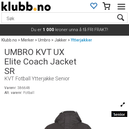
Du er
1 000
kroner unna å få FRI FRAKT!
Klubb.no
>
Merker
>
Umbro
>
Jakker
>
Ytterjakker
UMBRO KVT UX
Elite Coach Jacket
SR
KVT Fotball Ytterjakke Senior
Varenr:
386648
Alt. varenr:
Fotball