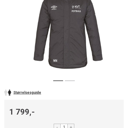
Størrelsesguide
1 799,-
-
+