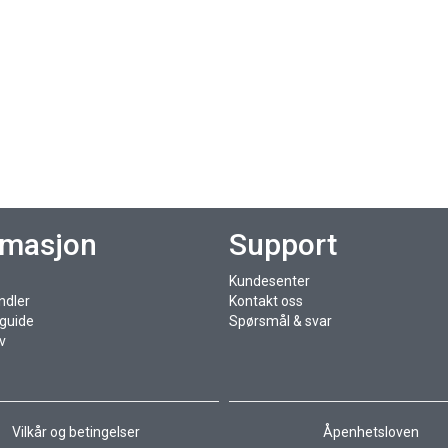
rmasjon
Support
Kundesenter
ndler
Kontakt oss
sguide
Spørsmål & svar
v
Vilkår og betingelser
Åpenhetsloven