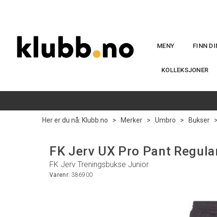
MENY
FINN D
KOLLEKSJONER
Her er du nå:
Klubb.no
>
Merker
>
Umbro
>
Bukser
FK Jerv UX Pro Pant Regula
FK Jerv Treningsbukse Junior
Varenr:
386900