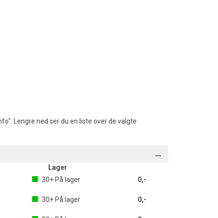
fo". Lengre ned ser du en liste over de valgte
Lager
30+
På lager
0,-
30+
På lager
0,-