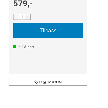
579,-
-
+
Tilpass
2
På lager
Legg i ønskeliste