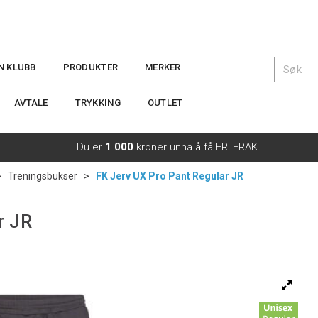
IN KLUBB
PRODUKTER
MERKER
AVTALE
TRYKKING
OUTLET
Du er
1 000
kroner unna å få FRI FRAKT!
>
Treningsbukser
>
FK Jerv UX Pro Pant Regular JR
r JR