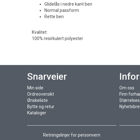
Glidelås i nedre kant ben
Normal passform
Rette ben
Kvalitet:
100% resirkulert polyester
Snarveier
Info
Min side
Om oss
Ordreoversikt
Finn forha
Ønskeliste
Størrelse
Bytte og retur
Nyhetsbre
Kataloger
Retningslinjer for personvern