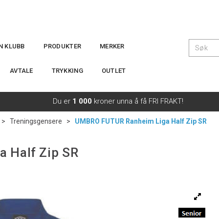
IN KLUBB
PRODUKTER
MERKER
AVTALE
TRYKKING
OUTLET
Du er
1 000
kroner unna å få FRI FRAKT!
>
Treningsgensere
>
UMBRO FUTUR Ranheim Liga Half Zip SR
 Half Zip SR