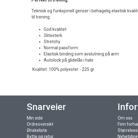
Perfekt til trening.
Teknisk og funksjonell genser i behagelig elastisk kvalite
til trening.
God kvalitet
Slitesterk
Stretchy
Normal passform
Elastisk binding som avslutning på arm
Autolock på glidelås i hals
Kvalitet: 100% polyester - 225 gr
Snarveier
Info
Min side
Om oss
Ordreoversikt
Finn forha
Ønskeliste
Størrelse
Bytte og retur
Nyhetsbre