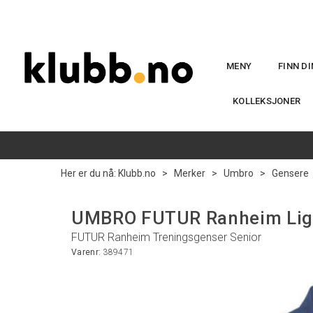
MENY
FINN D
KOLLEKSJONER
Her er du nå:
Klubb.no
>
Merker
>
Umbro
>
Gensere
UMBRO FUTUR Ranheim Liga
FUTUR Ranheim Treningsgenser Senior
Varenr:
389471