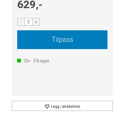
629,-
-
+
Tilpass
30+
På lager
Legg i ønskeliste