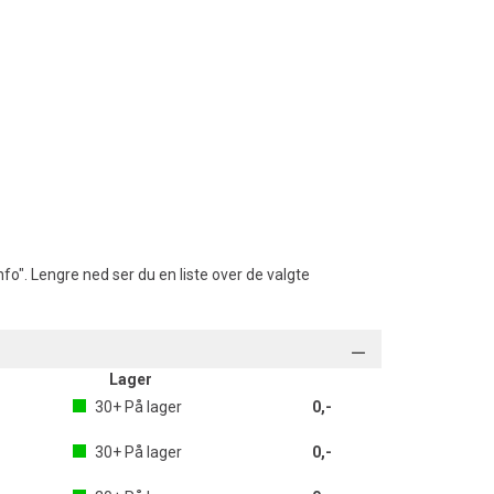
fo". Lengre ned ser du en liste over de valgte
Lager
30+
På lager
0,-
30+
På lager
0,-