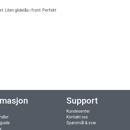
t. Liten glidelås i front. Perfekt
rmasjon
Support
Kundesenter
ndler
Kontakt oss
sguide
Spørsmål & svar
v