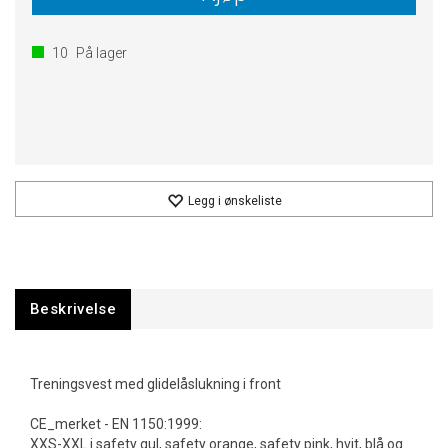
10
På lager
Legg i ønskeliste
Beskrivelse
Treningsvest med glidelåslukning i front
CE_merket - EN 1150:1999:
XXS-XXL i safety gul, safety orange, safety pink, hvit, blå og