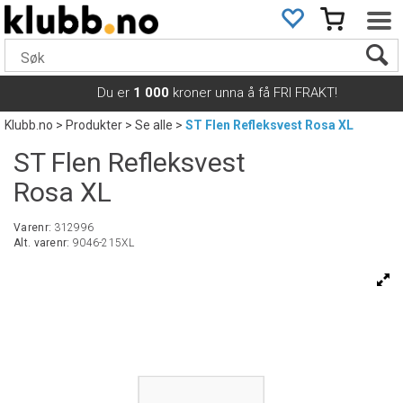
Du er
1 000
kroner unna å få FRI FRAKT!
Klubb.no
>
Produkter
>
Se alle
>
ST Flen Refleksvest Rosa XL
ST Flen Refleksvest
Rosa XL
Varenr:
312996
Alt. varenr:
9046-215XL