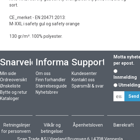
sort.
CE_merket - EN 20471:2013:
M-XXL i safety gul og safety orange
130 gr/m². 100% polyester.
Motta nyhet
Snarveier
Informasjon
Support
per epost.
Min side
Om oss
Kundesenter
Innmelding
Ordreoversikt
Finn forhandler
Kontakt oss
Utmeldin
Ønskeliste
Størrelsesguide
Spørsmål & svar
Bytte og retur
Nyhetsbrev
Kataloger
Retningslinjer
Vilkår og
Åpenhetsloven
Bærekraft
for personvern
betingelser
Scan Trade AS I Vigeland Brugsveg 6 I 4708 Vennesla