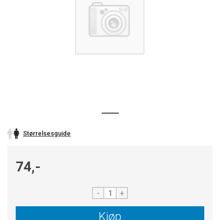
Størrelsesguide
74,-
-
+
Kjøp