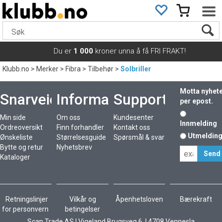
Du er
1 000
kroner unna å få FRI FRAKT!
Klubb.no
>
Merker
>
Fibra
>
Tilbehør
>
Solbriller
Motta nyhet
Snarveier
Informasjon
Support
per epost.
Min side
Om oss
Kundesenter
Innmelding
Ordreoversikt
Finn forhandler
Kontakt oss
Utmeldin
Ønskeliste
Størrelsesguide
Spørsmål & svar
Bytte og retur
Nyhetsbrev
Kataloger
Retningslinjer
Vilkår og
Åpenhetsloven
Bærekraft
for personvern
betingelser
Scan Trade AS I Vigeland Brugsveg 6 I 4708 Vennesla