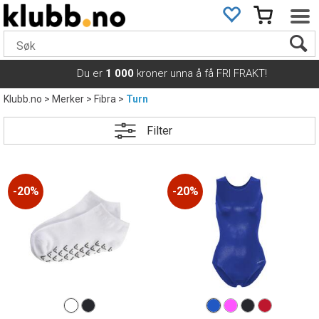
Du er
1 000
kroner unna å få FRI FRAKT!
Klubb.no
>
Merker
>
Fibra
>
Turn
Filter
20%
20%