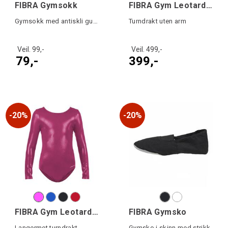
FIBRA Gymsokk
FIBRA Gym Leotard Basic W
Gymsokk med antiskli gummi under fot
Turndrakt uten arm
Veil. 99,-
Veil. 499,-
79,-
399,-
20%
20%
FIBRA Gym Leotard Basic LSW
FIBRA Gymsko
Langermet turndrakt
Gymsko i skinn med strikk