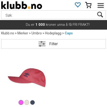
Du er
1 000
kroner unna å få FRI FRAKT!
Klubb.no
>
Merker
>
Umbro
>
Hodeplagg
>
Caps
Filter