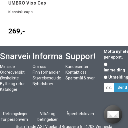
UMBRO Viso Cap
Klassisk caps
269,-
Motta nyhet
Snarveier
Informasjon
Support
per epost.
Min side
Om oss
Kundesenter
Innmelding
Ordreoversikt
Finn forhandler
Kontakt oss
Utmeldin
Ønskeliste
Størrelsesguide
Spørsmål & svar
Bytte og retur
Nyhetsbrev
Kataloger
Retningslinjer
Vilkår og
Åpenhetsloven
Bærekraft
for personvern
betingelser
Scan Trade AS I Vigeland Brugsveg 6 I 4708 Vennesla