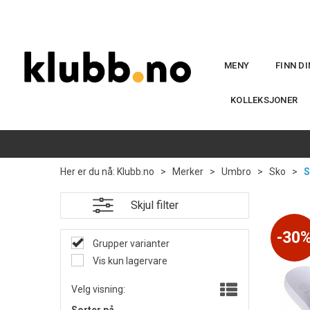
MENY
FINN D
KOLLEKSJONER
Her er du nå:
Klubb.no
>
Merker
>
Umbro
>
Sko
>
S
Skjul filter
30
Grupper varianter
Vis kun lagervare
Velg visning: