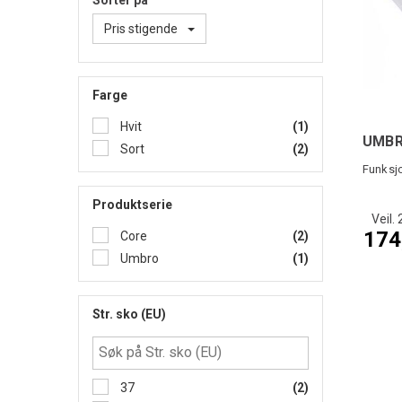
Sorter på
Pris stigende
Farge
Hvit
(1)
UMBRO
Sort
(2)
Funksj
Produktserie
Veil. 
174
Core
(2)
Umbro
(1)
Str. sko (EU)
37
(2)