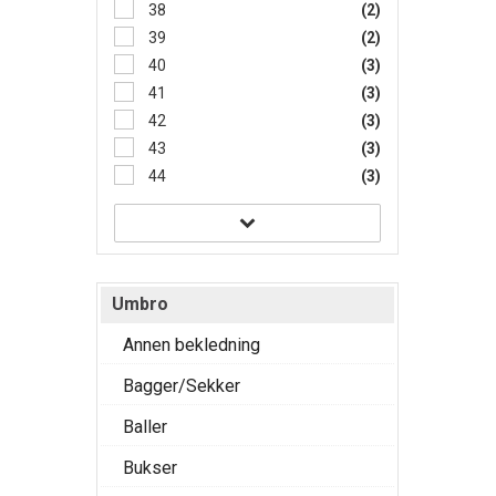
38
(2)
39
(2)
40
(3)
41
(3)
42
(3)
43
(3)
44
(3)
Umbro
Annen bekledning
Bagger/Sekker
Baller
Bukser