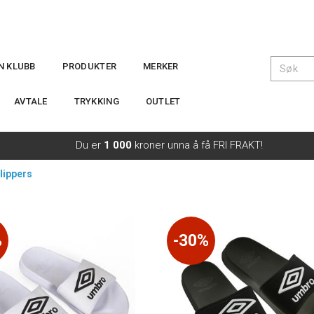
IN KLUBB
PRODUKTER
MERKER
AVTALE
TRYKKING
OUTLET
Du er
1 000
kroner unna å få FRI FRAKT!
lippers
%
30%