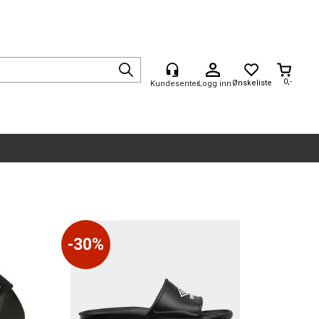
0,-
Logg inn
30%