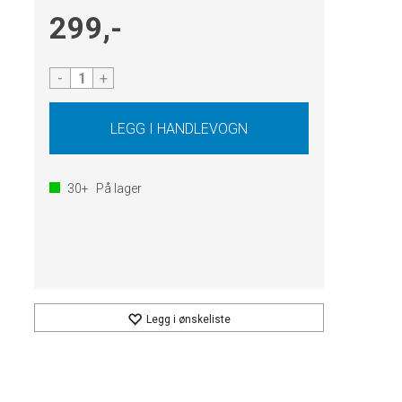
299,-
-
+
30+
På lager
Legg i ønskeliste