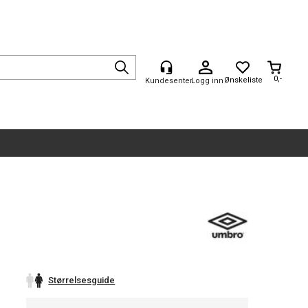
0,-
Logg inn
Størrelsesguide