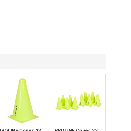
PROLINE Cones 23 cm Single Gul OS
PROLINE Cones 23 cm 10pk Gul OS