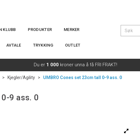
IN KLUBB
PRODUKTER
MERKER
AVTALE
TRYKKING
OUTLET
Du er
1 000
kroner unna å få FRI FRAKT!
>
Kjegler/Agility
>
UMBRO Cones set 23cm tall 0-9 ass. 0
0-9 ass. 0