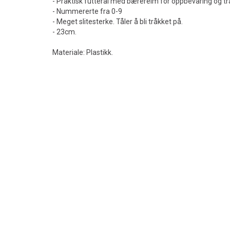
- Praktisk futteral med bærereim for oppbevaring og tr
- Nummererte fra 0-9
- Meget slitesterke. Tåler å bli tråkket på.
- 23cm.
Materiale: Plastikk.