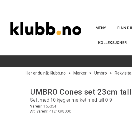
MENY
FINN D
KOLLEKSJONER
Her er du nå:
Klubb.no
>
Merker
>
Umbro
>
Rekvisita
UMBRO Cones set 23cm tall 
Sett med 10 kjegler merket med tall 0-9
Varenr:
165354
Alt. varenr:
4121098000