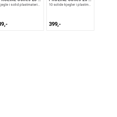
Kjegle i solid plastmateriale
10 solide kjegler i plastmateriale.
39,-
399,-