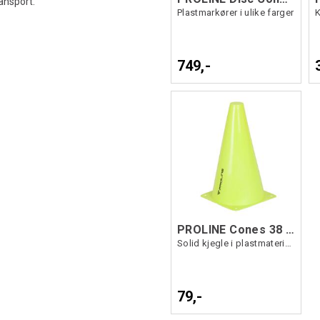
ansport.
Plastmarkører i ulike farger
749,-
PROLINE Cones 38 cm Single Gul OS
Solid kjegle i plastmateriale
79,-