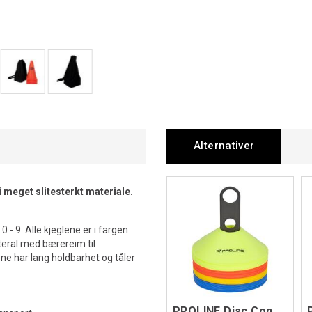
Alternativer
 meget slitesterkt materiale.
- 9. Alle kjeglene er i fargen
tteral med bærereim til
ne har lang holdbarhet og tåler
PROLINE Disc Cones Set 40 pk Ass OS