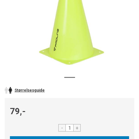
Størrelsesguide
79,-
-
+