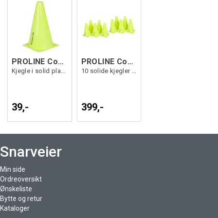
PROLINE Cones 23 cm Single Gul OS
PROLINE Cones 23 cm 10pk Gul OS
Kjegle i solid plastmateriale
10 solide kjegler i plastmateriale.
39,-
399,-
Snarveier
Min side
Ordreoversikt
Ønskeliste
Bytte og retur
Kataloger