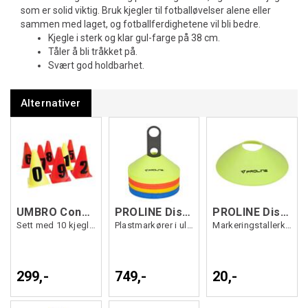
som er solid viktig. Bruk kjegler til fotballøvelser alene eller
sammen med laget, og fotballferdighetene vil bli bedre.
Kjegle i sterk og klar gul-farge på 38 cm.
Tåler å bli tråkket på.
Svært god holdbarhet.
Alternativer
UMBRO Cones set 23cm tall 0-9 ass. 0
PROLINE Disc Cones Set 40 pk Ass OS
PROLINE Disc Cones Single Gul OS
Sett med 10 kjegler merket med tall 0-9
Plastmarkører i ulike farger
Markeringstallerken i myk plast
299,-
749,-
20,-