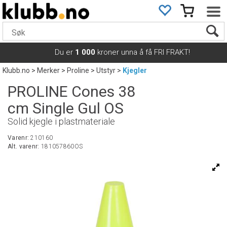
Du er
1 000
kroner unna å få FRI FRAKT!
Klubb.no
>
Merker
>
Proline
>
Utstyr
>
Kjegler
PROLINE Cones 38
cm Single Gul OS
Solid kjegle i plastmateriale
Varenr:
210160
Alt. varenr:
181057860OS