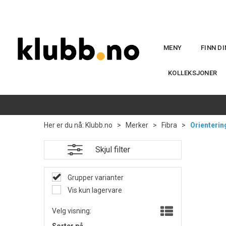
MENY
FINN D
KOLLEKSJONER
Her er du nå:
Klubb.no
>
Merker
>
Fibra
>
Orienterin
Skjul filter
Grupper varianter
Vis kun lagervare
Velg visning: