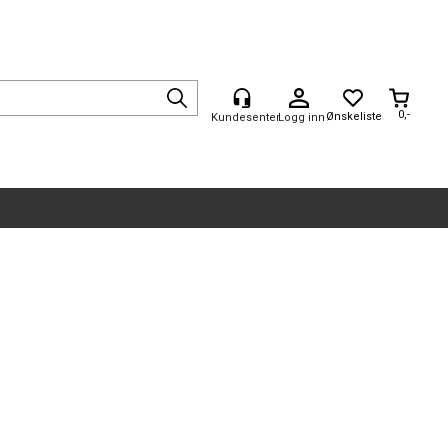
0,-
Logg inn