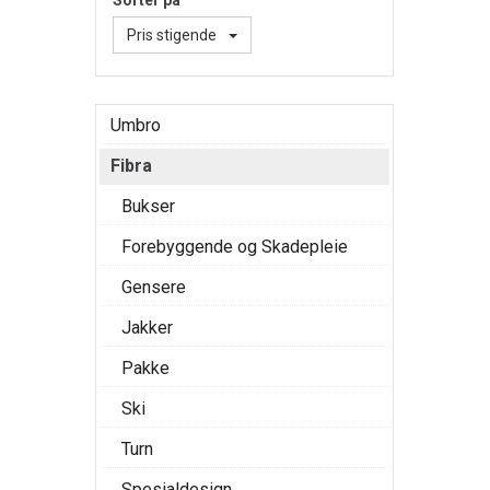
Sorter på
Pris stigende
Umbro
Fibra
Bukser
Forebyggende og Skadepleie
Gensere
Jakker
Pakke
Ski
Turn
Spesialdesign