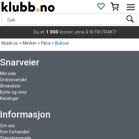
Du er
1 000
kroner unna å få FRI FRAKT!
Klubb.no
>
Merker
>
Fibra
>
Bukser
Snarveier
Min side
Ordreoversikt
Ønskeliste
Bytte og retur
Kataloger
Informasjon
Om oss
Finn forhandler
Størrelsesguide