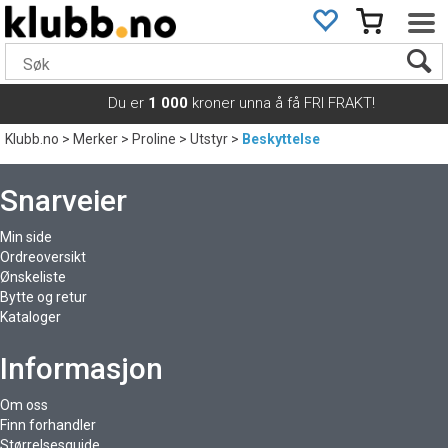
Du er
1 000
kroner unna å få FRI FRAKT!
Klubb.no
>
Merker
>
Proline
>
Utstyr
>
Beskyttelse
Snarveier
Min side
Ordreoversikt
Ønskeliste
Bytte og retur
Kataloger
Informasjon
Om oss
Finn forhandler
Størrelsesguide