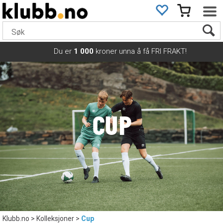
Du er
1 000
kroner unna å få FRI FRAKT!
CUP
Klubb.no
>
Kolleksjoner
>
Cup