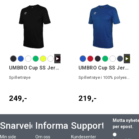
UMBRO Cup SS Jersey
UMBRO Cup SS Jersey jr
Spillertrøye
Spillertrøye i 100% polyester
249,-
219,-
Motta nyhet
Snarveier
Informasjon
Support
per epost.
Min side
Om oss
Kundesenter