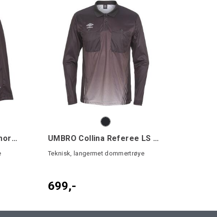
UMBRO Webb Referee Shorts W
UMBRO Collina Referee LS Jsy
e
Teknisk, langermet dommertrøye
699,-