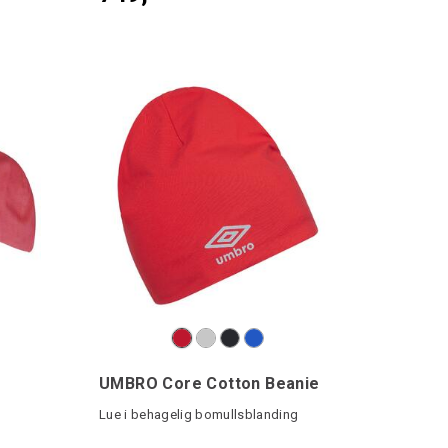
UMBRO Core Cotton Beanie
Lue i behagelig bomullsblanding