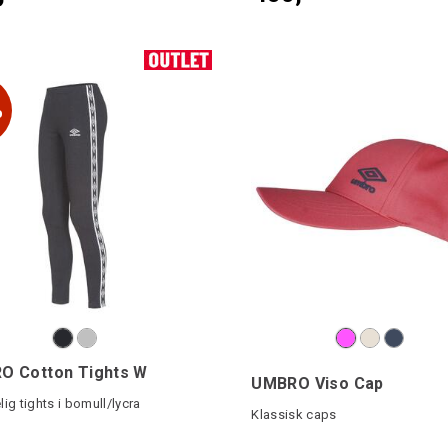
%
O Cotton Tights W
UMBRO Viso Cap
ig tights i bomull/lycra
Klassisk caps