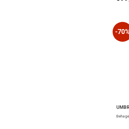
70
UMBR
Behagel