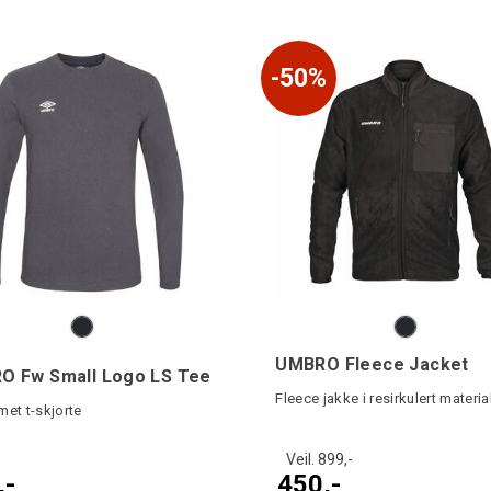
50%
UMBRO Fleece Jacket
O Fw Small Logo LS Tee
Fleece jakke i resirkulert materia
et t-skjorte
Veil. 899,-
,-
450,-