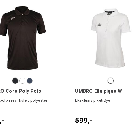
O Core Poly Polo
UMBRO Ella pique W
polo i resirkulert polyester
Eksklusiv pikétrøye
,-
599,-