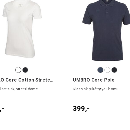
UMBRO Core Cotton Stretch Tee W
UMBRO Core Polo
set t-skjorte til dame
Klassisk pikétrøye i bomull
,-
399,-