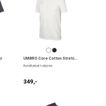
jr
UMBRO Core Cotton Stretch Tee
.
Rundhalset t-skjorte
349,-