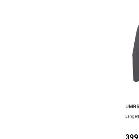
UMBR
Langerm
399