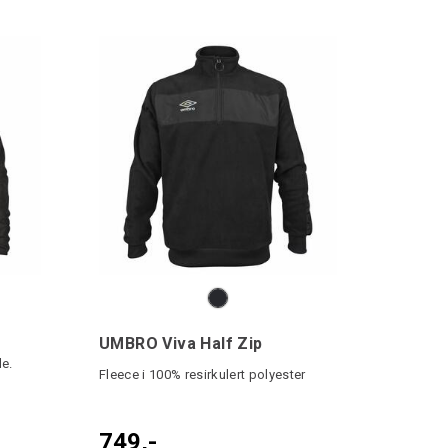
UMBRO Viva Half Zip
le.
Fleece i 100% resirkulert polyester
749,-