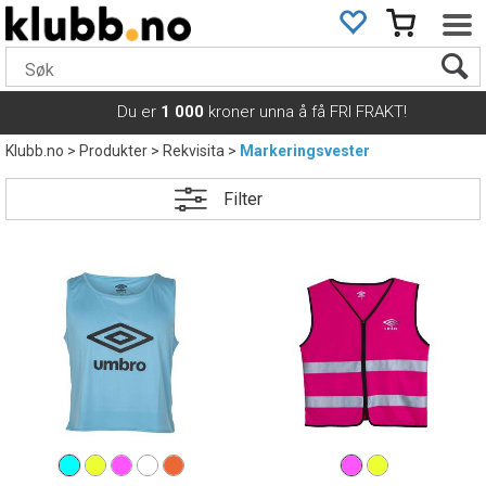
Du er
1 000
kroner unna å få FRI FRAKT!
Klubb.no
>
Produkter
>
Rekvisita
>
Markeringsvester
Filter