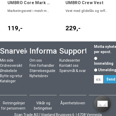
UMBRO Core Mark Vest
UMBRO Crew Vest
Markeringsvest i mesh med logo
Vest med glidelås og refleks
119,-
229,-
Motta nyhet
Snarveier
Informasjon
Support
per epost.
Min side
Om oss
Kundesenter
Innmelding
Ordreoversikt
Finn forhandler
Kontakt oss
Utmeldin
Ønskeliste
Størrelsesguide
Spørsmål & svar
Bytte og retur
Nyhetsbrev
Kataloger
Retningslinjer
Vilkår og
Åpenhetsloven
Bærekraft
for personvern
betingelser
Scan Trade AS I Vigeland Brugsveg 6 I 4708 Vennesla