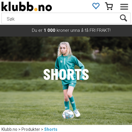
Du er
1 000
kroner unna å få FRI FRAKT!
SHORTS
Klubb.no
>
Produkter
>
Shorts