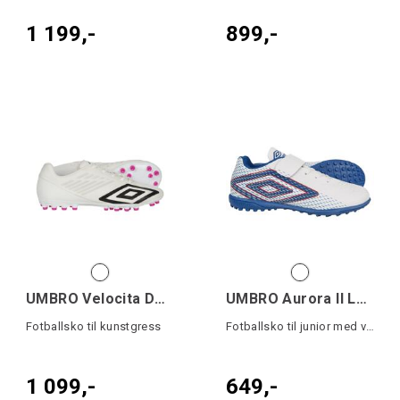
1 199,-
899,-
UMBRO Velocita Decima Team AG
UMBRO Aurora II Lo TF VE Jr
Fotballsko til kunstgress
Fotballsko til junior med velcro
1 099,-
649,-