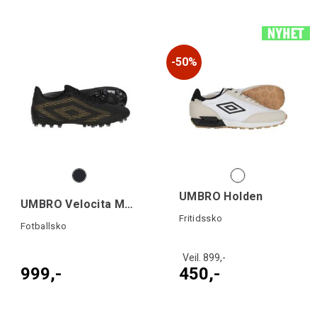
50%
UMBRO Holden
UMBRO Velocita Matrix Club AG
Fritidssko
Fotballsko
Veil. 899,-
999,-
450,-