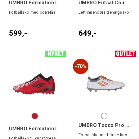
UMBRO Formation II IC VE Jr
UMBRO Futsal Court 5
Fotballsko med borrelås
Lett innendørs treningssko
599,-
649,-
70%
UMBRO Tocco Pro FG
UMBRO Formation II AG Jr
Fotballsko med faste knotter
Fotballsko til kunstgress