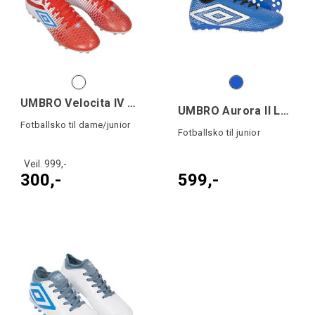
UMBRO Velocita IV Prem AG W
UMBRO Aurora II Lo AG Jr
Fotballsko til dame/junior
Fotballsko til junior
Veil. 999,-
300,-
599,-