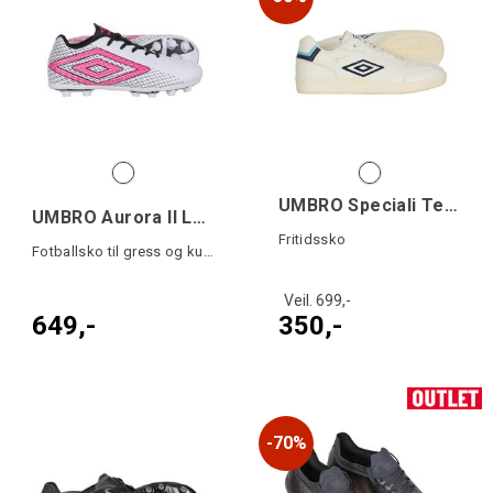
UMBRO Speciali Terrace
UMBRO Aurora II Lo HGR Jr
Fritidssko
Fotballsko til gress og kunstgress
Veil. 699,-
649,-
350,-
70%