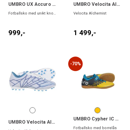
UMBRO UX Accuro III Premier TF
UMBRO Velocita Alche Prem FG
Fotballsko med unikt knottesystem
Velocita Alchemist
999,-
1 499,-
70%
UMBRO Cypher IC VE Jr
UMBRO Velocita Alche Prem AG
Fotballsko med borrelås