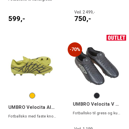
Veil. 2 499,-
599,-
750,-
70%
UMBRO Velocita V Premier AG
UMBRO Velocita Alchemist Pro FG
Fotballsko til gress og kunstgress
Fotballsko med faste knotter
Veil. 1 199,-