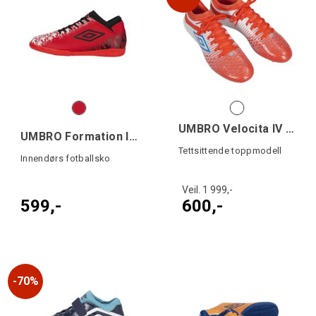
UMBRO Velocita IV Pro FG
UMBRO Formation II IC Jr
Tettsittende toppmodell
Innendørs fotballsko
Veil. 1 999,-
599,-
600,-
70%