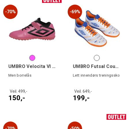
70%
69%
UMBRO Velocita VI 1.0 TF VE Jr
UMBRO Futsal Court 5 j
Men borrelås
Lett innendørs treningssko
Veil. 499,-
Veil. 649,-
150,-
199,-
70%
50%