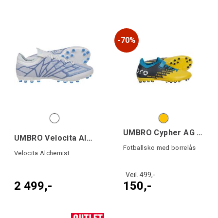
70%
UMBRO Cypher AG VE Jr
UMBRO Velocita Alche Pro AG
Fotballsko med borrelås
Velocita Alchemist
Veil. 499,-
2 499,-
150,-