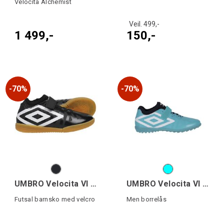
Velocita Alchemist
Veil. 499,-
1 499,-
150,-
70%
70%
UMBRO Velocita VI 1.0 IC VE J
UMBRO Velocita VI 1.0 TF VE
Futsal barnsko med velcro
Men borrelås