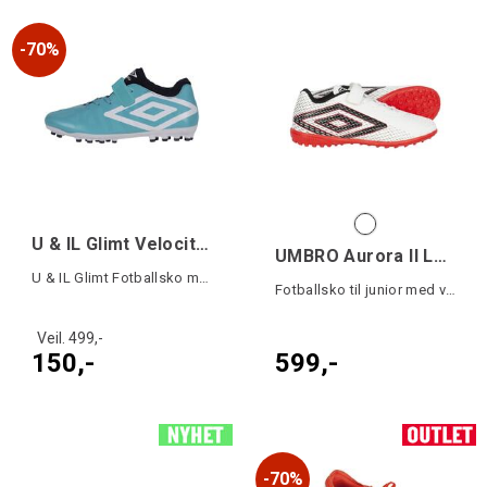
70%
U & IL Glimt Velocita VI 1.0 AG VE Turki
UMBRO Aurora II Lo TF VE Jr.
U & IL Glimt Fotballsko med borrelås
Fotballsko til junior med velcro
Veil. 499,-
150,-
599,-
70%