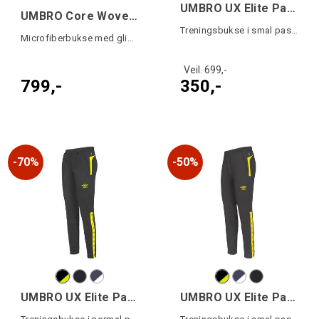
UMBRO UX Elite Pant Slim
UMBRO Core Woven FZ Pant
Treningsbukse i smal passform
Microfiberbukse med glidelås langs siden
Veil. 699,-
799,-
350,-
70%
50%
UMBRO UX Elite Pant Reg
UMBRO UX Elite Pant SlimJ