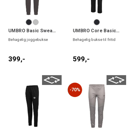
UMBRO Basic Sweat Pant jr
UMBRO Core Basic Jog Pant
Behagelig joggebukse
Behagelig bukse til fritid
399,-
599,-
70%