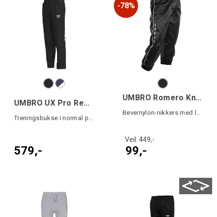
78%
UMBRO Romero Knickers
UMBRO UX Pro Reg Pant Jr
Bevernylon-nikkers med logo
Treningsbukse i normal passform junior
Veil. 449,-
579,-
99,-