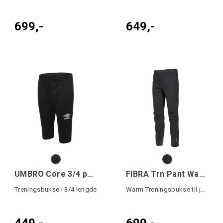
699,-
649,-
UMBRO Core 3/4 pant Jr
FIBRA Trn Pant Warm Jr
Treningsbukse i 3/4 lengde
Warm Treningsbukse til junior
449,-
699,-