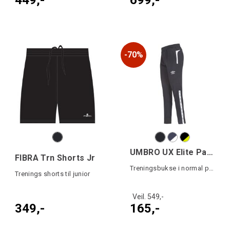
70%
UMBRO UX Elite Pant Reg j
FIBRA Trn Shorts Jr
Treningsbukse i normal passform
Trenings shorts til junior
Veil. 549,-
349,-
165,-