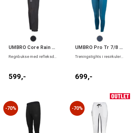
UMBRO Core Rain Pant jr
UMBRO Pro Tr 7/8 Legging W
Regnbukse med refleksdetaljer
Treningstights i resirkulert kvalitet
599,-
699,-
70%
70%