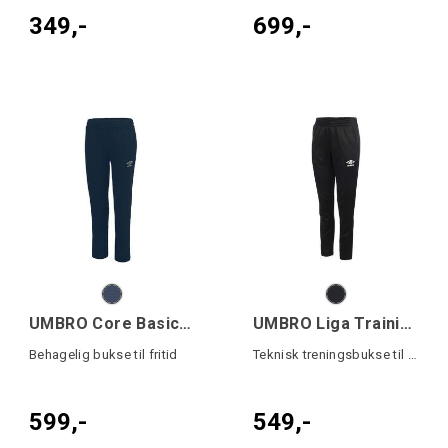
349,-
699,-
UMBRO Core Basic Jog Pant
UMBRO Liga Training Pant W
Behagelig bukse til fritid
Teknisk treningsbukse til dame
599,-
549,-