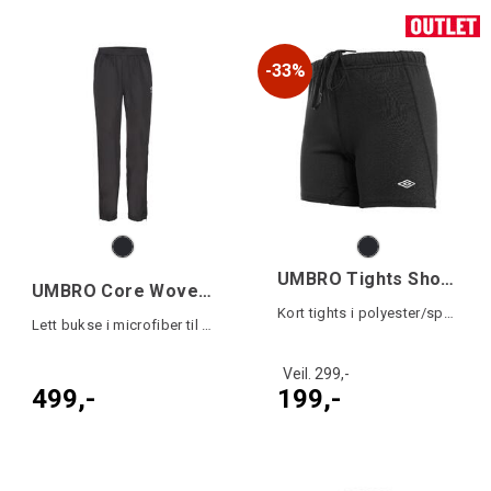
33%
UMBRO Tights Short jr
UMBRO Core Woven Pant jr
Kort tights i polyester/spandex
Lett bukse i microfiber til junior
Veil. 299,-
499,-
199,-