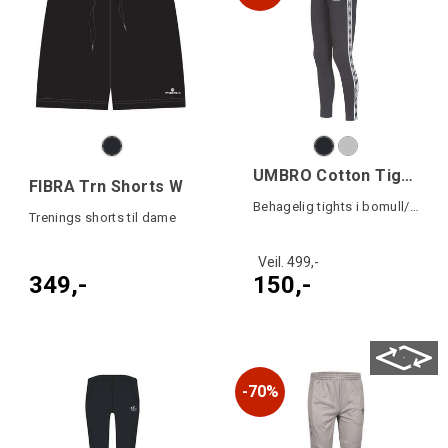
UMBRO Cotton Tights W
FIBRA Trn Shorts W
Behagelig tights i bomull/lycra
Trenings shorts til dame
Veil. 499,-
349,-
150,-
70%