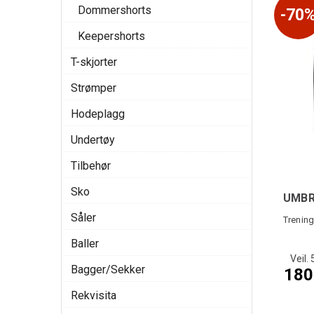
Dommershorts
70
Keepershorts
T-skjorter
Strømper
Hodeplagg
Undertøy
Tilbehør
Sko
UMBR
Såler
Baller
Veil. 
Bagger/Sekker
180
Rekvisita