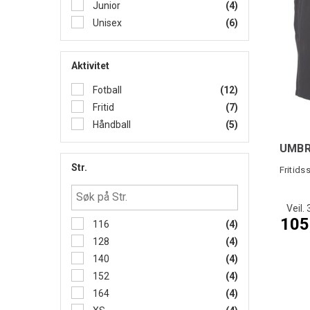
Junior
(4)
Unisex
(6)
Aktivitet
Fotball
(12)
Fritid
(7)
Håndball
(5)
UMBR
Str.
Fritids
Veil. 
105
116
(4)
128
(4)
140
(4)
152
(4)
164
(4)