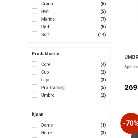
Grønn
(5)
Hvit
(5)
Marine
(7)
Rød
(5)
Sort
(14)
Produktserie
UMBRO
Core
(4)
Spillers
Cup
(2)
Liga
(3)
269
Pro Training
(5)
Umbro
(2)
Kjønn
70
Dame
(1)
Herre
(3)