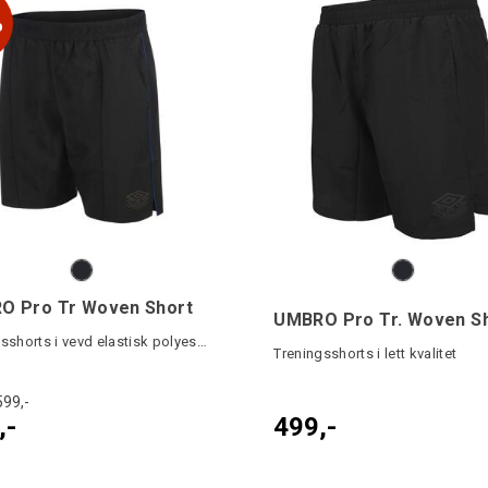
%
O Pro Tr Woven Short
UMBRO Pro Tr. Woven S
Treningsshorts i vevd elastisk polyester
Treningsshorts i lett kvalitet
599,-
,-
499,-