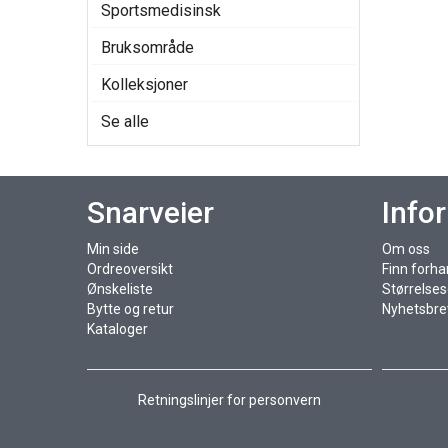
Sportsmedisinsk
Bruksområde
Kolleksjoner
Se alle
Snarveier
Info
Min side
Om oss
Ordreoversikt
Finn forha
Ønskeliste
Størrelse
Bytte og retur
Nyhetsbre
Kataloger
Retningslinjer for personvern