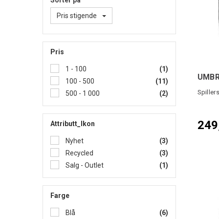
Sorter på
Pris stigende
Pris
1 - 100
(1)
UMBR
100 - 500
(11)
Spiller
500 - 1 000
(2)
249
Attributt_Ikon
Nyhet
(3)
Recycled
(3)
Salg - Outlet
(1)
Farge
Blå
(6)