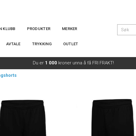
IN KLUBB
PRODUKTER
MERKER
AVTALE
TRYKKING
OUTLET
Du er
1 000
kroner unna å få FRI FRAKT!
ngshorts