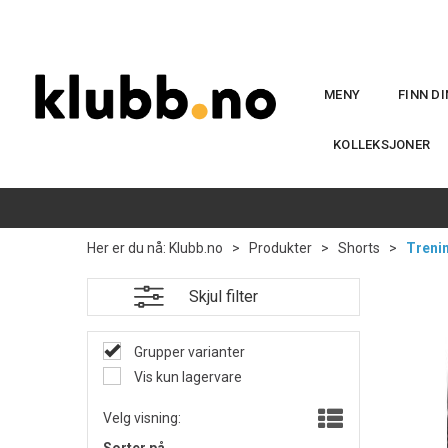
MENY
FINN D
KOLLEKSJONER
Her er du nå:
Klubb.no
>
Produkter
>
Shorts
>
Treni
Skjul filter
Grupper varianter
Vis kun lagervare
Velg visning: