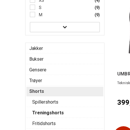
XS
(4)
S
(9)
M
(9)
Jakker
Bukser
Gensere
UMBRO
Trøyer
Teknisk
Shorts
399
Spillershorts
Treningshorts
Fritidshorts